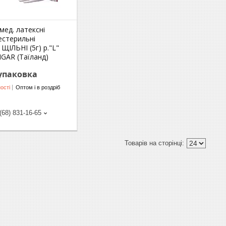
мед. латексні
естерильні
 ЩІЛЬНІ (5г) р."L"
 IGAR (Таїланд)
/упаковка
ості
Оптом і в роздріб
(68) 831-16-65