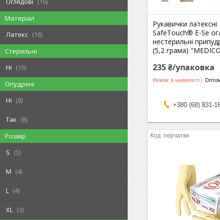
Оглядові
16
Матеріал
Рукавички латексні
SafeTouch® E-Se ог
Латекс
16
нестерильні припуд
(5,2 грама) "MEDIC
Стерильні
235 ₴/упаковка
Ні
16
Немає в наявності
Оптом
Опудрені
Ні
8
+380 (68) 831-1
Так
8
Розмір
перчатки
S
5
M
4
L
4
XL
3