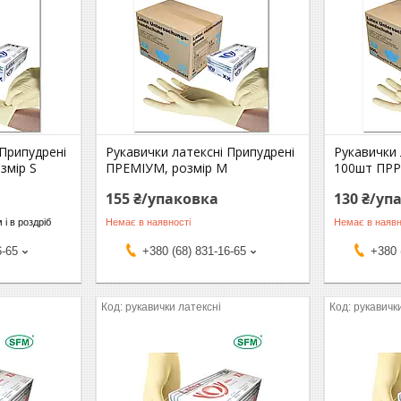
 Припудрені
Рукавички латексні Припудрені
Рукавички 
змір S
ПРЕМІУМ, розмір М
100шт ПРР
155 ₴/упаковка
130 ₴/уп
 і в роздріб
Немає в наявності
Немає в наявн
6-65
+380 (68) 831-16-65
+380 
рукавички латексні
рукавичк