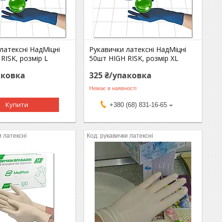
латексні НадМіцні
Рукавички латексні НадМіцні
RISK, розмір L
50шт HIGH RISK, розмір ХL
аковка
325 ₴/упаковка
Немає в наявності
Купити
+380 (68) 831-16-65
и латексні
рукавички латексні