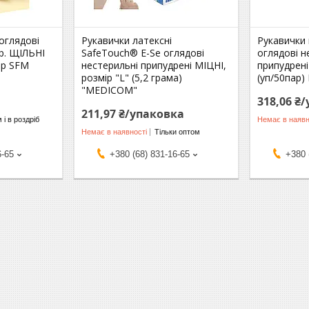
оглядові
Рукавички латексні
Рукавички 
р. ЩІЛЬНІ
SafeTouch® E-Se оглядові
оглядові н
пар SFM
нестерильні припудрені МІЦНІ,
припудрені
розмір "L" (5,2 грама)
(уп/50пар)
"MEDICOM"
318,06 ₴
211,97 ₴/упаковка
 і в роздріб
Немає в наявн
Немає в наявності
Тільки оптом
6-65
+380 (68) 831-16-65
+380 