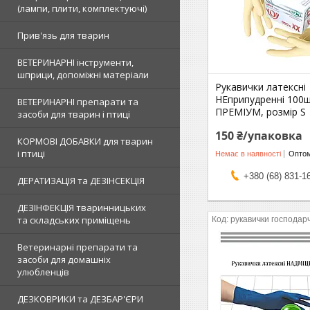
(лампи, плити, комплектуючі)
Прив'язь для тварин
ВЕТЕРИНАРНІ інструменти,
шприци, допоміжні матеріали
Рукавички латексні
НЕприпудренні 100
ВЕТЕРИНАРНІ препарати та
ПРЕМІУМ, розмір S
засоби для тварин і птиці
150 ₴/упаковка
КОРМОВІ ДОБАВКИ для тварин
і птиці
Немає в наявності
Оптом
+380 (68) 831-1
ДЕРАТИЗАЦІЯ та ДЕЗІНСЕКЦІЯ
ДЕЗІНФЕКЦІЯ тваринницьких
та складських приміщень
рукавички господарч
Ветеринарні препарати та
засоби для домашніх
улюбленців
ДЕЗКОВРИКИ та ДЕЗБАР'ЄРИ