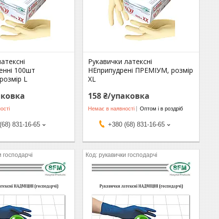
атексні
Рукавички латексні
енні 100шт
НЕприпудрені ПРЕМІУМ, розмір
розмір L
XL
аковка
158 ₴/упаковка
ості
Немає в наявності
Оптом і в роздріб
(68) 831-16-65
+380 (68) 831-16-65
и господарчі
рукавички господарчі