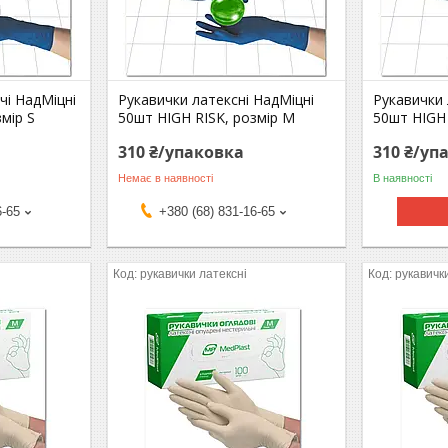
чі НадМіцні
Рукавички латексні НадМіцні
Рукавички 
мір S
50шт HIGH RISK, розмір М
50шт HIGH 
310 ₴/упаковка
310 ₴/уп
Немає в наявності
В наявності
6-65
+380 (68) 831-16-65
рукавички латексні
рукавичк