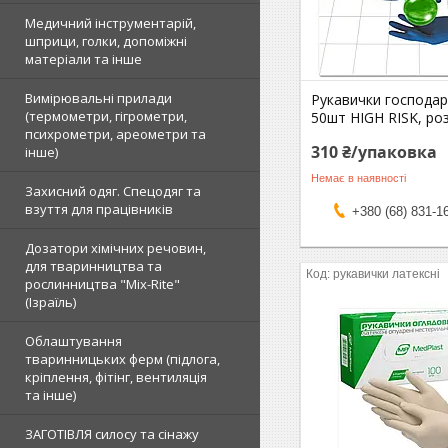
Медичний інструментарій,
шприци, голки, допоміжні
матеріали та інше
Вимірювальні прилади
Рукавички господар
(термометри, гігрометри,
50шт HIGH RISK, роз
психрометри, ареометри та
310 ₴/упаковка
інше)
Немає в наявності
Захисний одяг. Спецодяг та
взуття для працівників
+380 (68) 831-1
Дозатори хімічних речовин,
для тваринництва та
рукавички латексні
рослинництва "Mix-Rite"
(Ізраїль)
Облаштування
тваринницьких ферм (підлога,
кріплення, фітінг, вентиляція
та інше)
ЗАГОТІВЛЯ силосу та сінажу