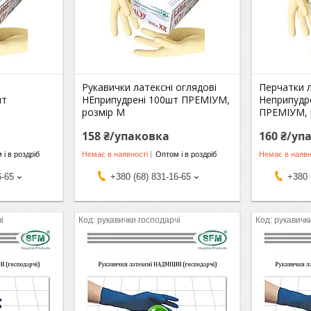
Рукавички латексні оглядові
Перчатки л
шт
НЕприпудрені 100шт ПРЕМІУМ,
Неприпудр
розмір М
ПРЕМІУМ, 
158 ₴/упаковка
160 ₴/уп
 і в роздріб
Немає в наявності
Оптом і в роздріб
Немає в наявн
6-65
+380 (68) 831-16-65
+380 
і
рукавички господарчі
рукавичк