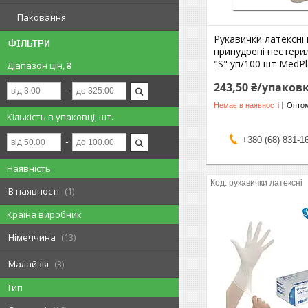
Паковання
Рукавички латексні
ФІЛЬТРИ
припудрені нестерил
"S" уп/100 шт MedPl
Діапазон цін, ₴
243,50 ₴/упаков
Немає в наявності
Оптом
Кількість в упаковці, шт.
+380 (68) 831-1
Наявність
рукавички латексні
В наявності
1
Країна виробник
Німеччина
13
Малайзія
3
Тип