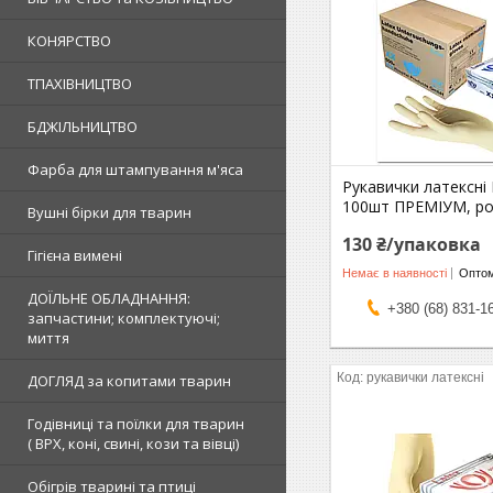
КОНЯРСТВО
ТПАХІВНИЦТВО
БДЖІЛЬНИЦТВО
Фарба для штампування м'яса
Рукавички латексні
100шт ПРЕМІУМ, ро
Вушні бірки для тварин
130 ₴/упаковка
Гігієна вимені
Немає в наявності
Оптом
ДОЇЛЬНЕ ОБЛАДНАННЯ:
+380 (68) 831-1
запчастини; комплектуючі;
миття
рукавички латексні
ДОГЛЯД за копитами тварин
Годівниці та поїлки для тварин
( ВРХ, коні, свині, кози та вівці)
Обігрів тварині та птиці