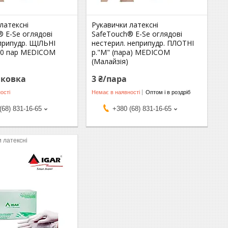
латексні
Рукавички латексні
 E-Se оглядові
SafeTouch® E-Se оглядові
припудр. ЩІЛЬНІ
нестерил. неприпудр. ПЛОТНІ
/50 пар MEDICOM
р."М" (пара) MEDICOM
(Малайзія)
аковка
3 ₴/пара
ості
Немає в наявності
Оптом і в роздріб
(68) 831-16-65
+380 (68) 831-16-65
и латексні