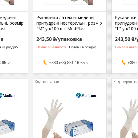
 медичні
Рукавички латексні медичні
Рукавички 
ьні, розмір
припудрені нестерильні, розмір
припудрені
ast
"М" уп/100 шт MedPlast
"L" уп/100
ка
243,50 ₴/упаковка
243,50 ₴
 і в роздріб
Немає в наявності
Оптом і в роздріб
Немає в наявн
6-65
+380 (68) 831-16-65
+380 
перчатки
перчатки