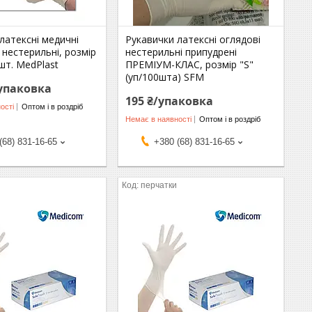
латексні медичні
Рукавички латексні оглядові
 нестерильні, розмір
нестерильні припудрені
 шт. MedPlast
ПРЕМІУМ-КЛАС, розмір "S"
(уп/100шта) SFM
/упаковка
195 ₴/упаковка
ості
Оптом і в роздріб
Немає в наявності
Оптом і в роздріб
(68) 831-16-65
+380 (68) 831-16-65
перчатки