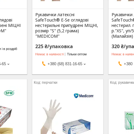
Рукавички латексні
Рукавички 
лядові
SafeTouch® E-Se оглядові
SafeTouch®
рені МІЦНІ
нестерильні припудрені МІЦНІ,
нестерил. 
OM"
розмір "S" (5,2 грама)
р."ХЅ", уп
"MEDICOM"
(Малайзія)
225 ₴/упаковка
320 ₴/уп
 і в роздріб
Немає в наявності
Тільки оптом
Немає в наявн
6-65
+380 (68) 831-16-65
+380 
перчатки
рукавичк