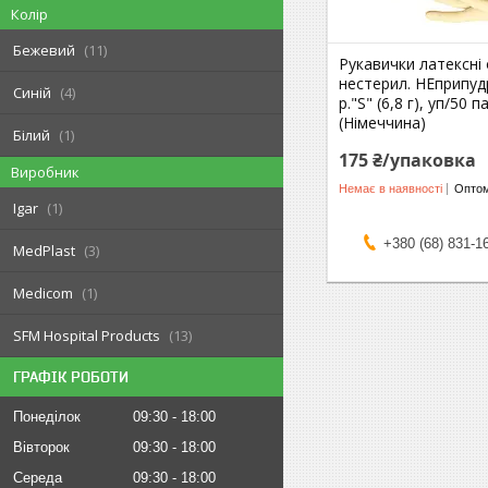
Колір
Бежевий
11
Рукавички латексні 
нестерил. НЕприпуд
Синій
4
р."S" (6,8 г), уп/50 
(Німеччина)
Білий
1
175 ₴/упаковка
Виробник
Немає в наявності
Оптом
Igar
1
+380 (68) 831-1
MedPlast
3
Medicom
1
SFM Hospital Products
13
ГРАФІК РОБОТИ
Понеділок
09:30
18:00
Вівторок
09:30
18:00
Середа
09:30
18:00