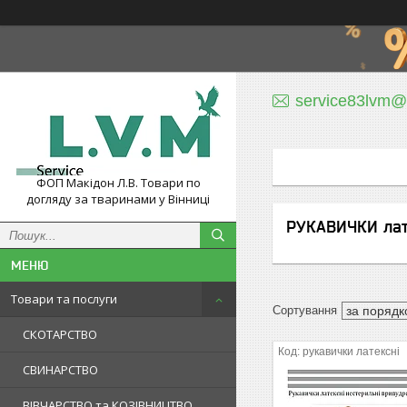
service83lvm@
ФОП Макідон Л.В. Товари по
догляду за тваринами у Вінниці
РУКАВИЧКИ лат
Товари та послуги
СКОТАРСТВО
рукавички латексні
СВИНАРСТВО
ВІВЧАРСТВО та КОЗІВНИЦТВО