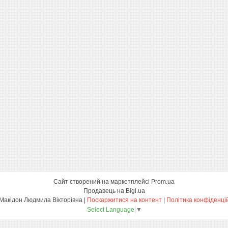
Сайт створений на маркетплейсі
Prom.ua
Продавець на Bigl.ua
ФОП Макідон Людмила Вікторівна |
Поскаржитися на контент
|
Політика конфіденці
Select Language
▼