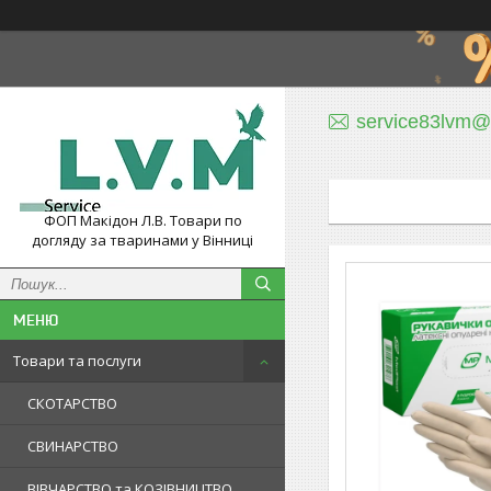
service83lvm@
ФОП Макідон Л.В. Товари по
догляду за тваринами у Вінниці
Товари та послуги
СКОТАРСТВО
СВИНАРСТВО
ВІВЧАРСТВО та КОЗІВНИЦТВО