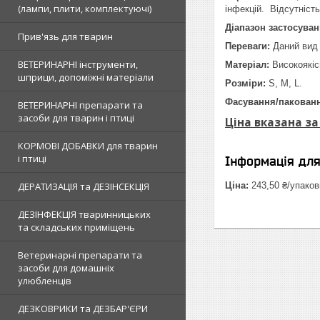
(лампи, плити, комплектуючі)
інфекцій. Відсутніст
Діапазон застосуван
Прив'язь для тварин
Переваги:
Даний вид 
ВЕТЕРИНАРНІ інструменти,
Матеріал:
Високоякіс
шприци, допоміжні матеріали
Розміри:
S, M, L.
Фасування/пакован
ВЕТЕРИНАРНІ препарати та
засоби для тварин і птиці
Ціна вказана за
КОРМОВІ ДОБАВКИ для тварин
і птиці
Інформація дл
ДЕРАТИЗАЦІЯ та ДЕЗІНСЕКЦІЯ
Ціна:
243,50 ₴/упаков
ДЕЗІНФЕКЦІЯ тваринницьких
та складських приміщень
Ветеринарні препарати та
засоби для домашніх
улюбленців
ДЕЗКОВРИКИ та ДЕЗБАР'ЄРИ