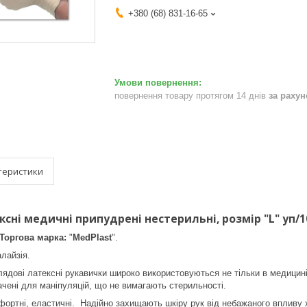
+380 (68) 831-16-65
повернення товару протягом 14 днів
за раху
теристики
сні медичні припудрені нестерильні, розмір "L" уп/
Торгова марка:
"
MedPlast
".
лайзія.
дові латексні рукавички широко використовуються не тільки в медицині, 
ачені для маніпуляцій, що не вимагають стерильності.
фортні, еластичні. Надійно захищають шкіру рук від небажаного впливу