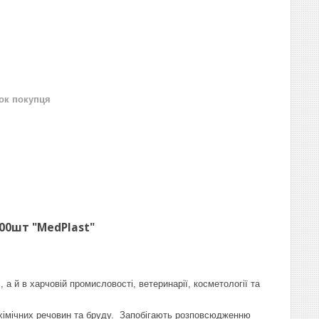
нок покупця
100шт "MedPlast"
а й в харчовій промисловості, ветеринарії, косметології та
 хімічних речовин та бруду. Запобігають розповсюдженню