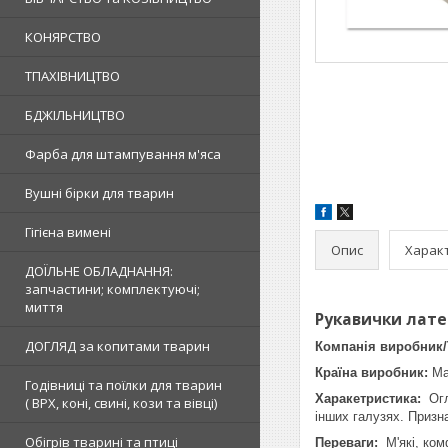
КОНЯРСТВО
ТПАХІВНИЦТВО
БДЖІЛЬНИЦТВО
Фарба для штампування м'яса
Вушні бірки для тварин
Гігієна вимені
Опис
Харак
ДОЇЛЬНЕ ОБЛАДНАННЯ:
запчастини; комплектуючі;
миття
Рукавички латек
ДОГЛЯД за копитами тварин
Компанія виробник/
Країна виробник:
Ма
Годівниці та поїлки для тварин
Харакетристика:
Огля
( ВРХ, коні, свині, кози та вівці)
інших галузях. Призн
Обігрів тварині та птиці
Переваги:
М'які, ком