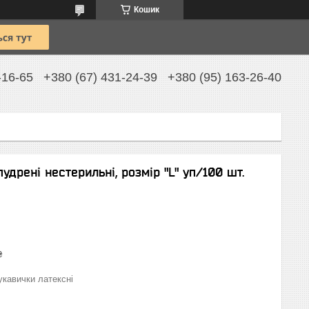
Кошик
-16-65
+380 (67) 431-24-39
+380 (95) 163-26-40
удрені нестерильні, розмір "L" уп/100 шт.
₴
укавички латексні