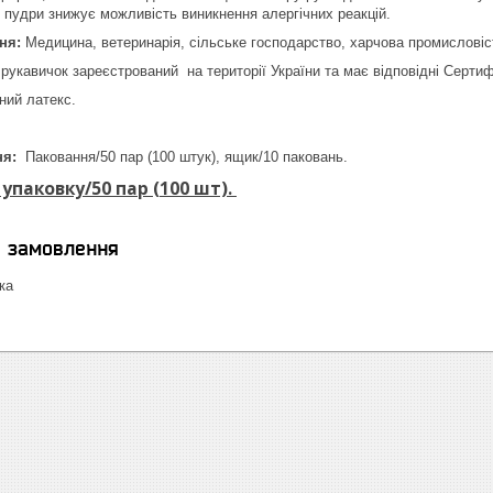
ь пудри знижує можливість виникнення алергічних реакцій.
ня:
Медицина, ветеринарія, сільське господарство, харчова промисловіст
рукавичок зареєстрований на території України та має відповідні Сертиф
ний латекс.
ня:
Паковання/50 пар (100 штук), ящик/10 паковань.
 упаковку/50 пар (100 шт).
я замовлення
ка