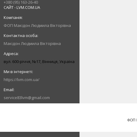
+380 (95) 163-26-40
САЙТ - LVM.COM.UA
ФОП Макідон Людмила Вікторівна
Макідон Людмила Вікторівна
вул. 600-річчя, №17, Вінниця, Україна
https://lvm.com.ua/
service83lvm@gmail.com