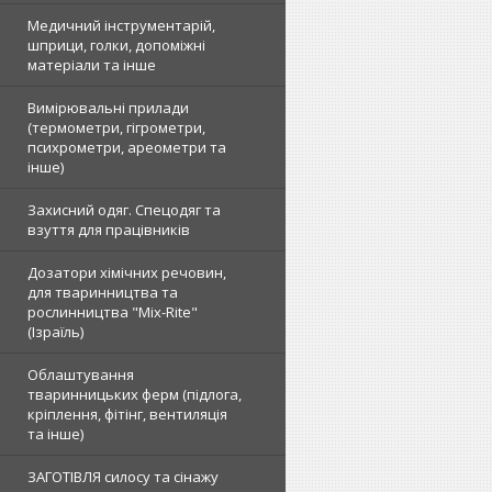
Медичний інструментарій,
шприци, голки, допоміжні
матеріали та інше
Вимірювальні прилади
(термометри, гігрометри,
психрометри, ареометри та
інше)
Захисний одяг. Спецодяг та
взуття для працівників
Дозатори хімічних речовин,
для тваринництва та
рослинництва "Mix-Rite"
(Ізраїль)
Облаштування
тваринницьких ферм (підлога,
кріплення, фітінг, вентиляція
та інше)
ЗАГОТІВЛЯ силосу та сінажу