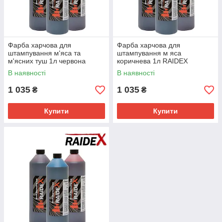
Фарба харчова для
Фарба харчова для
штампування м'яса та
штампування м яса
м'ясних туш 1л червона
коричнева 1л RAIDEX
RAIDEX
В наявності
В наявності
1 035
1 035
₴
₴
Купити
Купити