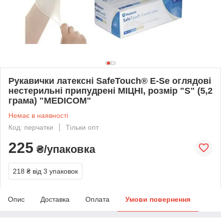
Рукавички латексні SafeTouch® E-Se оглядові
нестерильні припудрені МІЦНІ, розмір "S" (5,2
грама) "MEDICOM"
Немає в наявності
Код: перчатки
Тільки опт
225
₴/упаковка
218 ₴
від 3 упаковок
Опис
Доставка
Оплата
Умови повернення