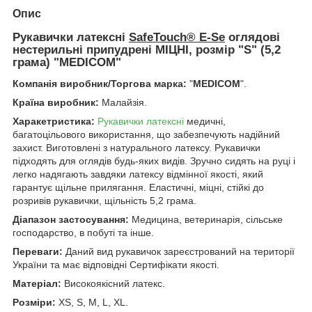
Опис
Рукавички латексні
SafeTouch® E-Se
оглядові
нестерильні припудрені МІЦНІ, розмір "S" (5,2
грама) "MEDICOM"
Компанія виробник/Торгова марка:
"
MEDICOM
".
Країна виробник:
Малайзія.
Харакетристика:
Рукавички латексні
медичні,
багатоцільового використання, що забезпечують надійний
захист. Виготовлені з натурального латексу. Рукавички
підходять для оглядів будь-яких видів. Зручно сидять на руці і
легко надягають завдяки латексу відмінної якості, який
гарантує щільне прилягання. Еластичні, міцні, стійкі до
розривів рукавички, щільність 5,2 грама.
Діапазон застосування:
Медицина, ветеринарія, сільське
господарство, в побуті та інше.
Переваги:
Даний вид рукавичок зареєстрований на території
України та має відповідні Сертифікати якості.
Матеріал:
Високоякісний латекс.
Розміри:
XS, S, M, L, XL.