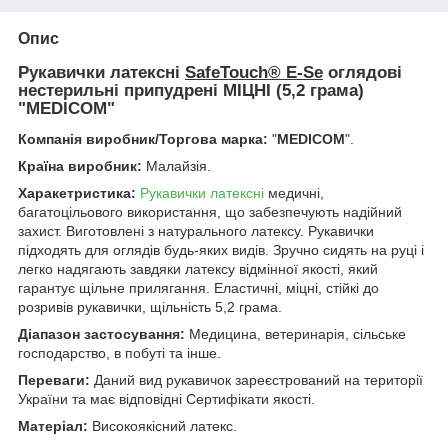
Опис
Рукавички латексні
SafeTouch® E-Se
оглядові
нестерильні припудрені МІЦНІ (5,2 грама)
"MEDICOM"
Компанія виробник/Торгова марка:
"
MEDICOM
".
Країна виробник:
Малайзія.
Харакетристика:
Рукавички латексні
медичні,
багатоцільового використання, що забезпечують надійний
захист. Виготовлені з натурального латексу. Рукавички
підходять для оглядів будь-яких видів. Зручно сидять на руці і
легко надягають завдяки латексу відмінної якості, який
гарантує щільне прилягання. Еластичні, міцні, стійкі до
розривів рукавички, щільність 5,2 грама.
Діапазон застосування:
Медицина, ветеринарія, сільське
господарство, в побуті та інше.
Переваги:
Даний вид рукавичок зареєстрований на території
України та має відповідні Сертифікати якості.
Матеріал:
Високоякісний латекс.