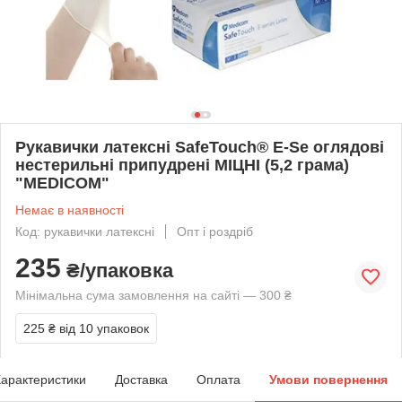
Рукавички латексні SafeTouch® E-Se оглядові
нестерильні припудрені МІЦНІ (5,2 грама)
"MEDICOM"
Немає в наявності
Код: рукавички латексні
Опт і роздріб
235
₴/упаковка
Мінімальна сума замовлення на сайті — 300 ₴
225 ₴
від 10 упаковок
арактеристики
Доставка
Оплата
Умови повернення