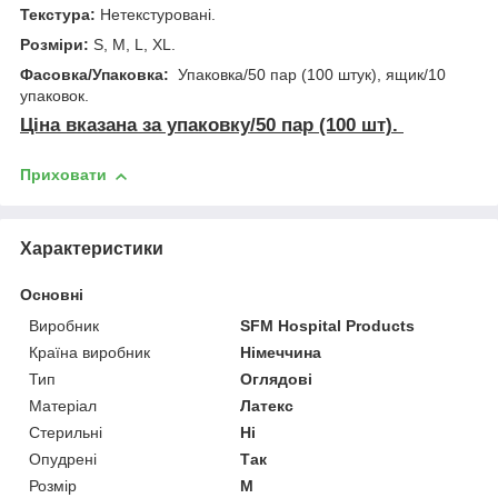
Текстура:
Нетекстуровані.
Розміри:
S, M, L, XL.
Фасовка/Упаковка:
Упаковка/50 пар (100 штук), ящик/10
упаковок.
Ціна вказана за упаковку/50 пар (100 шт).
Приховати
Характеристики
Основні
Виробник
SFM Hospital Products
Країна виробник
Німеччина
Тип
Оглядові
Матеріал
Латекс
Стерильні
Ні
Опудрені
Так
Розмір
M