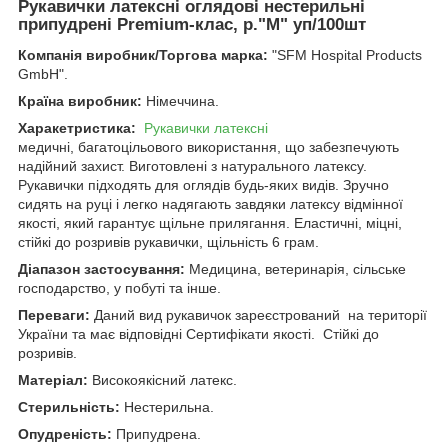
Рукавички латексні оглядові нестерильні
припудрені Premium-клас, р."М" уп/100шт
Компанія виробник/Торгова марка:
"SFM Hospital Products
GmbH".
Країна виробник:
Німеччина.
Харакетристика:
Рукавички латексні
медичні, багатоцільового використання, що забезпечують
надійний захист. Виготовлені з натурального латексу.
Рукавички підходять для оглядів будь-яких видів. Зручно
сидять на руці і легко надягають завдяки латексу відмінної
якості, який гарантує щільне прилягання. Еластичні, міцні,
стійкі до розривів рукавички, щільність 6 грам.
Діапазон застосування:
Медицина, ветеринарія, сільське
господарство, у побуті та інше.
Переваги:
Даний вид рукавичок зареєстрований на території
України та має відповідні Сертифікати якості. Стійкі до
розривів.
Матеріал:
Високоякісний латекс.
Стерильність:
Нестерильна.
Опудреність:
Припудрена.