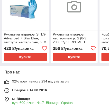
Рукавички нітрилові S. T.®
Рукавички нітрилові
Комб
Advanced™ Slim Blue,
нестерильні р. S (8-9)
приз
текстура нестерильні, р. М
200шт/уп ERBEMED
кап
(уп/50пар) MEDICOM
420
356
70,
₴/упаковка
₴/упаковка
Купити
Купити
Про нас
92% позитивних з 294 відгуків за рік
Працює з 14.08.2016
м. Вінниця
вул. 600-річчя, №17, Вінниця, Україна