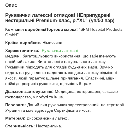
Опис
Рукавички латексні оглядові НЕприпудрені
нестерильні Premium-клас, р."XL" (уп/50 пар)
Компанія виробник/Торгова марка:
"SFM Hospital Products
GmbH".
Країна виробник:
Німеччина.
Харакетристика:
Рукавички латексні
медичні, багатоцільового використання, що забезпечують
надійний захист. Виготовлені з натурального латексу.
Рукавички підходять для оглядів будь-яких видів. Зручно
сидять на руці і легко надягають завдяки латексу відмінної
якості, який гарантує щільне прилягання. Еластичні, міцні,
стійкі до розривів рукавички, щільність 6 грам.
Діапазон застосування:
Медицина, ветеринарія, сільське
господарство, у побуті та інше.
Переваги:
Даний вид рукавичок зареєстрований на території
України та має відповідні Сертифікати якості.
Матеріал:
Високоякісний латекс.
Стерильність:
Нестерильна.