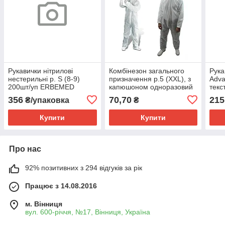
Рукавички нітрилові
Комбінезон загального
Рука
нестерильні р. S (8-9)
призначення р.5 (XXL), з
Adva
200шт/уп ERBEMED
капюшоном одноразовий
текс
50п
356
70,70
215
₴/упаковка
₴
Купити
Купити
Про нас
92% позитивних з 294 відгуків за рік
Працює з 14.08.2016
м. Вінниця
вул. 600-річчя, №17, Вінниця, Україна