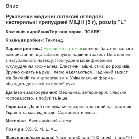
Опис
Рукавички медичні латексні оглядові
нестерильні припудрені МІЦНІ (5 г), розмір "L"
Компанія виробник/Торгова марка:
"
IGARE
".
Країна виробник:
Тайланд.
Харакетристика:
Рукавички латексні
медичні багатоцільового
використання, що забезпечують надійний захист. Виготовлені
з натурального латексу. Припудрені модифікованим
кукурудзяним крохмалем. Еластичні, міцні, стійкі до розривів.
Зручно сидять на руці і легко надягаються. Надійний захист
від бактерій та мікроорганізмів. Універсальна форма -
підходять для лівої та правої руки.
Діапазон застосування:
Медицина, ветеринарія, сільське
господарство, в побуті та інше.
Переваги:
Даний вид рукавичок зареєстрований на території
України та має відповідні Сертифікати якості.
Матеріал:
Високоякісний латекс.
Розміри:
XS, S, M, L, XL.
Фасування/пакування:
Упаковка/50 пар (100 штук) , ящик/10