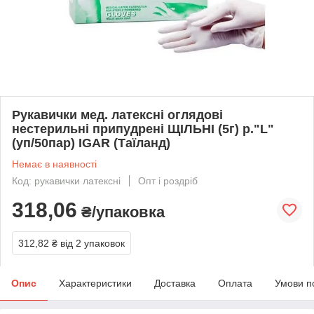
Рукавички мед. латексні оглядові
нестерильні припудрені ЩІЛЬНІ (5г) р."L"
(уп/50пар) IGAR (Таїланд)
Немає в наявності
Код: рукавички латексні
Опт і роздріб
318,06
₴/упаковка
312,82 ₴
від 2 упаковок
Опис
Характеристики
Доставка
Оплата
Умови п