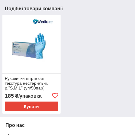
Подібні товари компанії
Рукавички нітрилові
текстура нестерильні,
р."S,M,L" (уп/50пар)
MEDICOM
185
₴/упаковка
Купити
Про нас