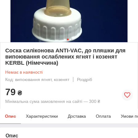
Соска силіконова ANTI-VAC, до пляшки для
випоювання ослаблених ягнят і козенят
KERBL (Німеччина)
Немає в наявності
Код: випоювання ягнят, козенят
Роздріб
79
₴
Мінімальна сума замовлення на сайті — 300 ₴
Опис
Характеристики
Доставка
Оплата
Умови п
Опис