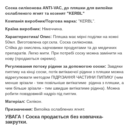
Соска силіконова ANTI-VAC, до пляшки для випойки
ослабленого ягнят та козенят "KERBL"
Компанія виробник/Торгова марка:
"KERBL".
Країна виробник:
Німеччина.
Характеристика/ Опис:
Пляшка має мірні поділки на кожні
50мл. Виготовлена орг.скла. Соска силіконова.
Стійка до окислень харчовими продуктами та до медичних
препаратів. Легко мити. При потребі соску можна замінити на
нову (продаються окремо).
Регулювання потоку рідини за допомогою соски:
Завдяки
пиптику на кінці соски, потік витікаючої рідини з пляшки можна
відрегулювати методом ПІДРІЗАННЯ ЧАСТИНИ ПИПИКУ (чим
менше зрізали - тим повільніше витікатиме рідина з пляшки, а
чим більше зрізали - тим швидше витікатиме рідина). Можна
робити повздовжній надріз під пиптик.
Матеріал:
Силікон.
Призначення:
Випойка ослаблених ягнят.
УВАГА ! Соска продається без ковпачка-
закрутки.