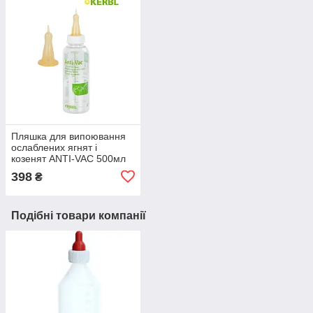
Пляшка для випоювання
ослаблених ягнят і
козенят ANTI-VAC 500мл
KERBL, ділильна шкала по
398
₴
50мл (Німеччина)
Подібні товари компанії