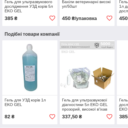
Гель для ультразвукового
Бахіли ветеринарні високі
Гел
дослідження УЗД корів 5л
уп/50шт
1л д
EKO GEL
досл
твар
385
450
450
₴
₴/упаковка
Подібні товари компанії
Гель для УЗД корів 1л
Гель для ультразвукової
Гель
EKO GEL
діагностики 5л EKO GEL
досл
прозорий, високої в'їхав
EKO
язкості TVEL
82
337,50
385
₴
₴