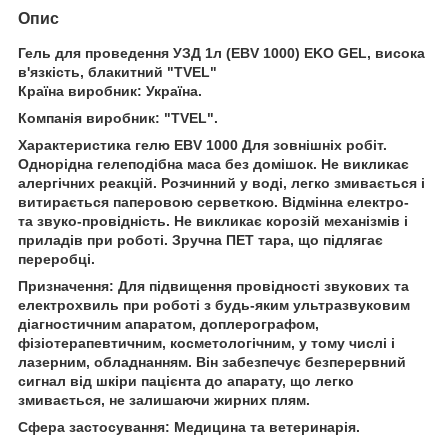
Опис
Гель для проведення УЗД 1л (EBV 1000) EKO GEL, висока
в'язкість, блакитний "TVEL"
Країна виробник: Україна.
Компанія виробник: "TVEL".
Характеристика гелю EBV 1000 Для зовнішніх робіт.
Однорідна гелеподібна маса без домішок. Не викликає
алергічних реакцій. Розчинний у воді, легко змивається і
витирається паперовою серветкою. Відмінна електро-
та звуко-провідність. Не викликає корозій механізмів і
приладів при роботі. Зручна ПЕТ тара, що підлягає
переробці.
Призначення: Для підвищення провідності звукових та
електрохвиль при роботі з будь-яким ультразвуковим
діагностичним апаратом, доплерографом,
фізіотерапевтичним, косметологічним, у тому числі і
лазерним, обладнанням. Він забезпечує безперервний
сигнал від шкіри пацієнта до апарату, що легко
змивається, не залишаючи жирних плям.
Сфера застосування: Медицина та ветеринарія.