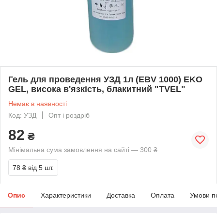
Гель для проведення УЗД 1л (EBV 1000) EKO
GEL, висока в'язкість, блакитний "TVEL"
Немає в наявності
Код: УЗД
Опт і роздріб
82
₴
Мінімальна сума замовлення на сайті — 300 ₴
78 ₴
від 5 шт.
Опис
Характеристики
Доставка
Оплата
Умови п