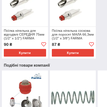
Поїлка ніпельна для
Поїлка ніпельна соскова
відгодівлі СЕРЕДНЯ 75мм
для поросят МАЛА 66,3мм
(1/2" х 1/2") FARMA
(1/2" х 3/8") FARMA
90
87
₴
₴
Купити
Купити
Подібні товари компанії