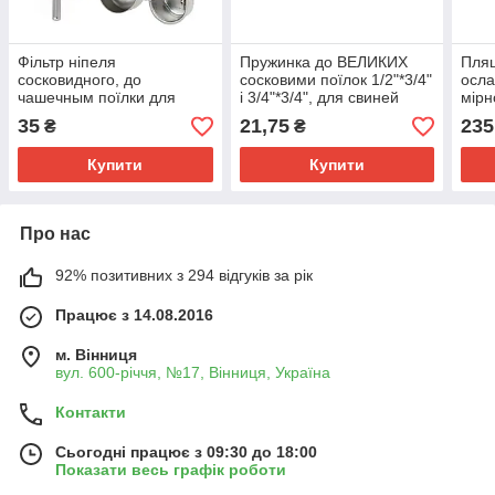
Фільтр ніпеля
Пружинка до ВЕЛИКИХ
Пля
сосковидного, до
сосковими поїлок 1/2"*3/4"
осла
чашечным поїлки для
і 3/4"*3/4", для свиней
мір
напування свиней FARMA
MONOFLO (Німеччина)
FAR
35
21,75
235
₴
₴
(Нідерланди)
Купити
Купити
Про нас
92% позитивних з 294 відгуків за рік
Працює з 14.08.2016
м. Вінниця
вул. 600-річчя, №17, Вінниця, Україна
Контакти
Сьогодні працює з 09:30 до 18:00
Показати весь графік роботи