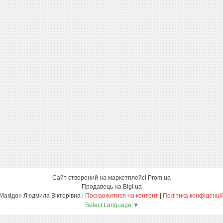
Сайт створений на маркетплейсі
Prom.ua
Продавець на Bigl.ua
ФОП Макідон Людмила Вікторівна |
Поскаржитися на контент
|
Політика конфіденці
Select Language
▼