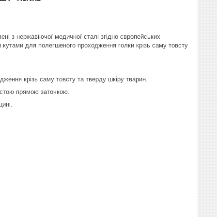
лені з нержавіючої медичної сталі згідно європейських
и кутами для полегшеного проходження голки крізь саму товсту
дження крізь саму товсту та тверду шкіру тварин.
простою прямою заточкою.
ицині.