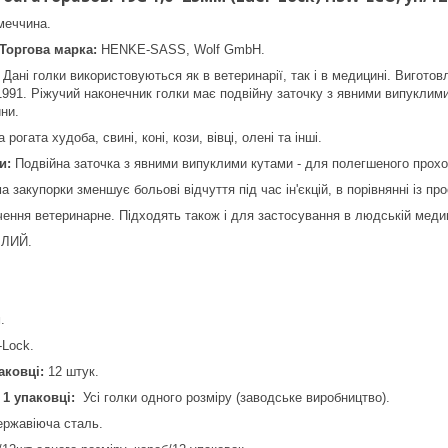
меччина.
Торгова марка:
HENKE-SASS, Wolf GmbH.
Дані голки використовуються як в ветеринарії, так і в медицині. Виготов
1991. Ріжучий наконечник голки має подвійну заточку з явними випуклим
рини.
рогата худоба, свині, коні, кози, вівці, олені та інші.
и:
Подвійна заточка з явними випуклими кутами - для полегшеного прохо
 закупорки зменшує больові відчуття під час ін'єкцій, в порівнянні із 
ення ветеринарне. Підходять також і для застосування в людській мед
ІЛИЙ.
.
-Lock.
паковці:
12 штук.
 1 упаковці:
Усі голки одного розміру (заводське виробництво).
ержавіюча сталь.