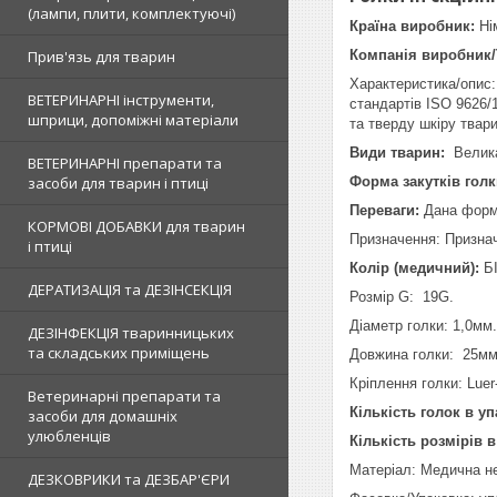
(лампи, плити, комплектуючі)
Країна виробник:
Ні
Прив'язь для тварин
Компанія виробник/
Характеристика/опис: 
ВЕТЕРИНАРНІ інструменти,
стандартів ISO 9626/
шприци, допоміжні матеріали
та тверду шкіру тва
Види тварин:
Велика 
ВЕТЕРИНАРНІ препарати та
засоби для тварин і птиці
Форма закутків голк
Переваги:
Дана форма
КОРМОВІ ДОБАВКИ для тварин
Призначення: Признач
і птиці
Колір (медичний):
Б
ДЕРАТИЗАЦІЯ та ДЕЗІНСЕКЦІЯ
Розмір G: 19G.
Діаметр голки: 1,0мм.
ДЕЗІНФЕКЦІЯ тваринницьких
та складських приміщень
Довжина голки: 25мм
Кріплення голки: Luer
Ветеринарні препарати та
Кількість голок в у
засоби для домашніх
улюбленців
Кількість розмірів в
Матеріал: Медична н
ДЕЗКОВРИКИ та ДЕЗБАР'ЄРИ