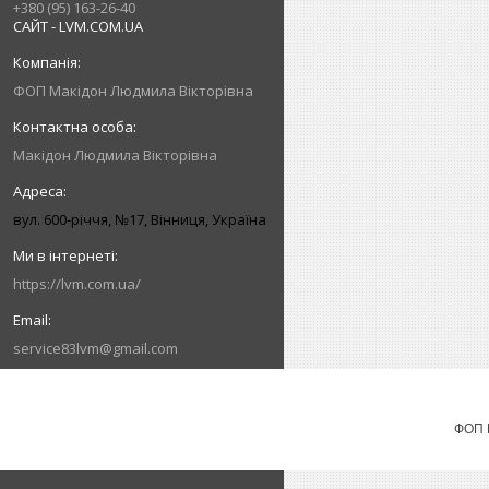
+380 (95) 163-26-40
САЙТ - LVM.COM.UA
ФОП Макідон Людмила Вікторівна
Макідон Людмила Вікторівна
вул. 600-річчя, №17, Вінниця, Україна
https://lvm.com.ua/
service83lvm@gmail.com