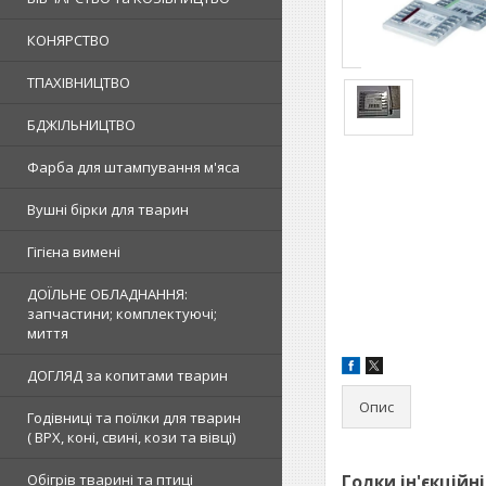
КОНЯРСТВО
ТПАХІВНИЦТВО
БДЖІЛЬНИЦТВО
Фарба для штампування м'яса
Вушні бірки для тварин
Гігієна вимені
ДОЇЛЬНЕ ОБЛАДНАННЯ:
запчастини; комплектуючі;
миття
ДОГЛЯД за копитами тварин
Опис
Годівниці та поїлки для тварин
( ВРХ, коні, свині, кози та вівці)
Обігрів тварині та птиці
Голки ін'єкційн