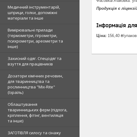
Фасовка/Упаковка: уп
Медичний інструментарій,
Продукція є ліцензі
шприци, голки, допоміжні
матеріали та інше
Інформація дл
Вимірювальні прилади
(термометри, гігрометри,
Ціна:
156,40 ₴/упаков
психрометри, ареометри та
інше)
Захисний одяг. Спецодяг та
взуття для працівників
Дозатори хімічних речовин,
для тваринництва та
рослинництва "Mix-Rite"
(Ізраїль)
Облаштування
тваринницьких ферм (підлога,
кріплення, фітінг, вентиляція
та інше)
ЗАГОТІВЛЯ силосу та сінажу