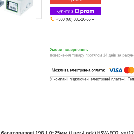
Купити з
+380 (68) 831-16-65
повернення товару протягом 14 днів
за раху
У компанії підключені електронні платежі. Те
і багаторазові 19G 1,0*25мм (Luer-Lock) HSW-ECO, уп/1