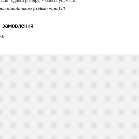
/12шт одного розміру, короб/12 упаковок.
йна виробником (в Німеччині) !!!
я замовлення
ка