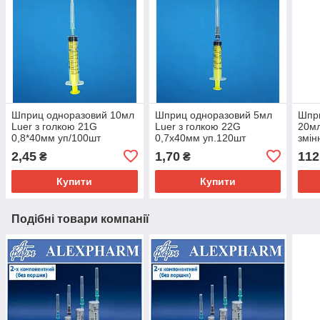
Шприц одноразовий 10мл
Шприц одноразовий 5мл
Шпр
Luer з голкою 21G
Luer з голкою 22G
20мл
0,8*40мм уп/100шт
0,7x40мм уп.120шт
змін
2,45
1,70
112
₴
₴
Купити
Купити
Подібні товари компанії