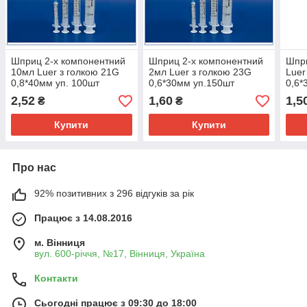
Шприц 2-х компонентний
Шприц 2-х компонентний
Шпр
10мл Luer з голкою 21G
2мл Luer з голкою 23G
Luer
0,8*40мм уп. 100шт
0,6*30мм уп.150шт
0,6*
2,52
1,60
1,5
₴
₴
Купити
Купити
Про нас
92% позитивних з 296 відгуків за рік
Працює з 14.08.2016
м. Вінниця
вул. 600-річчя, №17, Вінниця, Україна
Контакти
Сьогодні працює з 09:30 до 18:00