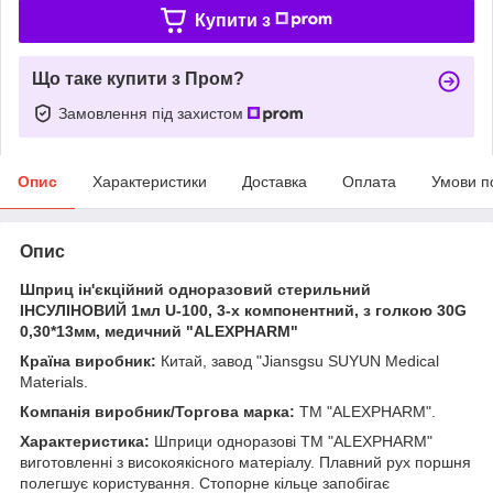
Купити з
Що таке купити з Пром?
Замовлення під захистом
Опис
Характеристики
Доставка
Оплата
Умови п
Опис
Шприц ін'єкційний одноразовий стерильний
ІНСУЛІНОВИЙ 1мл U-100, 3-х компонентний, з голкою 30G
0,30*13мм, медичний "ALEXPHARM"
Країна виробник:
Китай, завод "Jiansgsu SUYUN Medical
Materials.
Компанія виробник/Торгова марка:
ТМ "ALEXPHARM".
Характеристика:
Шприци одноразові ТМ "ALEXPHARM"
виготовленні з високоякісного матеріалу. Плавний рух поршня
полегшує користування. Стопорне кільце запобігає