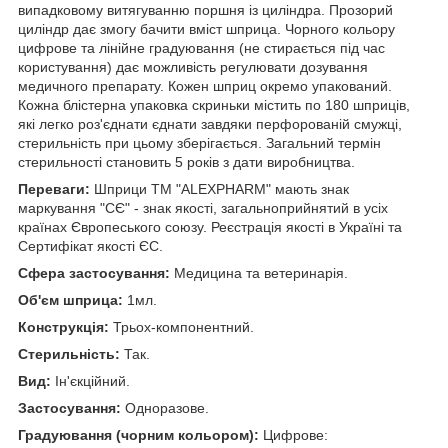
випадковому витягуванню поршня із циліндра. Прозорий
циліндр дає змогу бачити вміст шприца. Чорного кольору
цифрове та лінійне градуювання (не стирається під час
користування) дає можливість регулювати дозування
медичного препарату. Кожен шприц окремо упакований.
Кожна блістерна упаковка скриньки містить по 180 шприців,
які легко роз'єднати єднати завдяки перфорованій смужці,
стерильність при цьому зберігається. Загальний термін
стерильності становить 5 років з дати виробництва.
Переваги:
Шприци ТМ "ALEXPHARM" мають знак
маркування "СЄ" - знак якості, загальноприйнятий в усіх
країнах Європеського союзу. Реєстрація якості в Україні та
Сертифікат якості ЄС.
Сфера застосування:
Медицина та ветеринарія.
Об'єм шприца:
1мл.
Конструкція:
Трьох-компонентний.
Стерильність:
Так.
Вид:
Ін'єкційний.
Застосування:
Одноразове.
Градуювання (чорним кольором):
Цифрове: