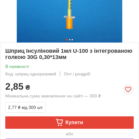
Шприц Інсуліновий 1мл U-100 з інтегрованою
голкою 30G 0,30*13мм
В наявності
Код: шприц одноразовий
Опт і роздріб
2,85
₴
Мінімальна сума замовлення на сайті — 300 ₴
2,77 ₴
від 300 шт.
Купити
або