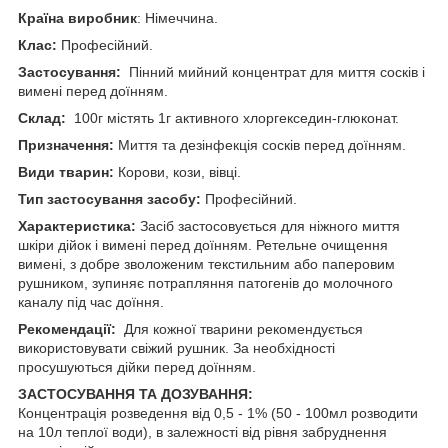
Країна виробник
: Німеччина.
Клас:
Професійний.
Застосування:
Пінний мийний концентрат для миття сосків і
вимені перед доїнням.
Склад:
100г містять 1г активного хлоргекседин-глюконат.
Призначення:
Миття та дезінфекція сосків перед доїнням.
Види тварин:
Корови, кози, вівці.
Тип застосування засобу:
Професійний.
Характеристика:
Засіб застосовується для ніжного миття
шкіри дійок і вимені перед доїнням. Ретельне очищення
вимені, з добре зволоженим текстильним або паперовим
рушником, зупиняє потрапляння патогенів до молочного
каналу під час доїння.
Рекомендації:
Для кожної тварини рекомендується
використовувати свіжий рушник. За необхідності
просушуються дійки перед доїнням.
ЗАСТОСУВАННЯ ТА ДОЗУВАННЯ:
Концентрація розведення від 0,5 - 1% (50 - 100мл розводити
на 10л теплої води), в залежності від рівня забруднення