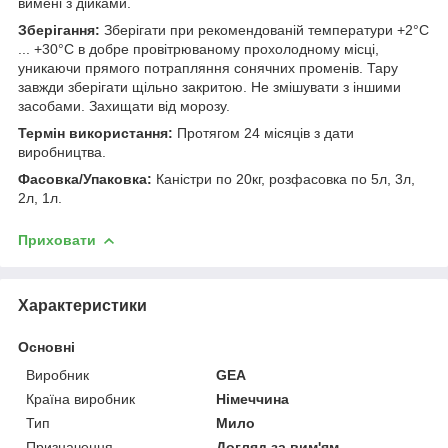
вимені з дійками.
Зберігання:
Зберігати при рекомендованій температури +2°C
... +30°C в добре провітрюваному прохолодному місці,
уникаючи прямого потрапляння сонячних променів. Тару
завжди зберігати щільно закритою. Не змішувати з іншими
засобами. Захищати від морозу.
Термін використання:
Протягом 24 місяців з дати
виробництва.
Фасовка/Упаковка:
Каністри по 20кг, розфасовка по 5л, 3л,
2л, 1л.
Приховати
Характеристики
Основні
Виробник
GEA
Країна виробник
Німеччина
Тип
Мило
Призначення
Догляд за вим'ям