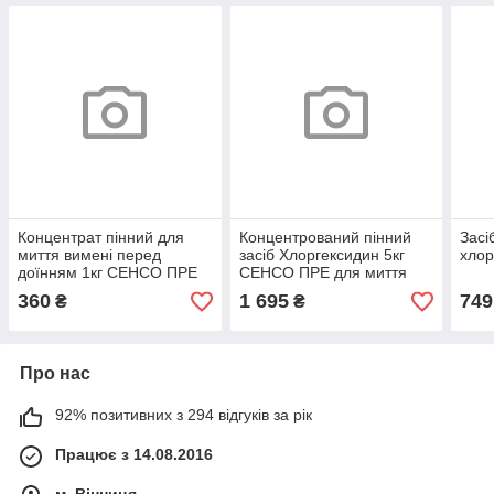
Концентрат пінний для
Концентрований пінний
Засі
миття вимені перед
засіб Хлоргексидин 5кг
хлор
доїнням 1кг СЕНСО ПРЕ
СЕНСО ПРЕ для миття
(хлоргекседин)
вим'я до доїння
360
1 695
749
₴
₴
Про нас
92% позитивних з 294 відгуків за рік
Працює з 14.08.2016