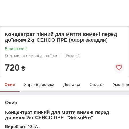
Концентрат пінний для миття вимені перед
доїнням 2кг СЕНСО ПРЕ (хлоргекседин)
В наявності
Код: миття вимені до доїння
Роздріб
720
₴
Опис
Характеристики
Доставка
Оплата
Умови п
Опис
Концентрат пінний для миття вимені перед
доїнням 2кг СЕНСО ПРЕ "SensoPre"
Виробник:
"GEA".