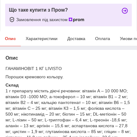
Що таке купити з Пром?
Замовлення під захистом
Опис
Характеристики
Доставка
Оплата
Умови п
Опис
ГАНАМІНОВІТ 1 КГ LIVISTO
Порошок кремового кольору.
Склад
1 г препарату містить діючі речовини: вітамін А – 10 000 MO;
вітамін D3 -1000 MO; а-токоферол – 10 мг; вітамін В1 – 2 мг;
вітамін В2 – 4 мг; кальцію пантотенат – 10 мг; вітамін B6 – 1,5
мг; вітамін С – 25 мг; вітамін К3 – 1,5 мг; фолієва кислота –
500 мг; нікотинамід – 20 мг; біотин – 15 мг; DL-метіонін – 50
мг; L-лізин – 50 мг; L-триптофан – 6,4 мг; L-треонін -18,6 мг;
аланін – 13 мг; аргінін – 15,6 мг; аспартанова кислота – 27,8
мг; цистин – 1,9 мг; глутамінова кислота – 85 мг; гліцин – 8 мг;