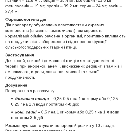
гістидин – 11,8 мг; лейцин – 35,4 мг; ізолейцин -23,6 мг;
фенілаланін – 19 мг; пролін – 39,2 мг; серин – 24 мг; валін –
27,4 мг.
Фармакологічна дія
Дія препарату обумовлена властивостями окремих
компонентів (вітамінів і амінокислот), які сприяють
нормалізації обміну речовин в організмі, позитивно впливають
на продуктивність, збереження і відтворення функції
сільськогосподарських тварин і птиці.
Застосування
Для коней, свиней і домашньої птиці в якості допоміжної
терапії при анорексії, анемії, виснаженні; дефіциті вітамінів і
амінокислот; стреси; зниження м'ясної та яєчної
продуктивності.
Дозування
Перорально з розрахунку:
домашня птиця
– 0,25-0,5 г на 1 кг корму або 0,125-
0,25 г на 1 л води протягом 4-8 діб;
коні, свині
– 0,5 г на 1 кг корму або 0,25 г на 1 л води
протягом 3-5 діб.
Рекомендується готувати попередній розчин у 10 л води.
Розчин використати протягом 24 год.