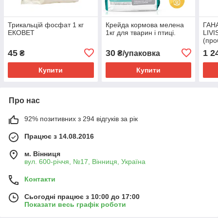
Трикальцій фосфат 1 кг
Крейда кормова мелена
ГАН
ЕКОВЕТ
1кг для тварин і птиці.
LIV
(про
45
30
1 2
₴
₴/упаковка
Купити
Купити
Про нас
92% позитивних з 294 відгуків за рік
Працює з 14.08.2016
м. Вінниця
вул. 600-річчя, №17, Вінниця, Україна
Контакти
Сьогодні працює з 10:00 до 17:00
Показати весь графік роботи