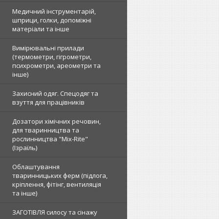
Медичний інструментарій,
шприци, голки, допоміжні
матеріали та інше
Вимірювальні прилади
(термометри, гігрометри,
психрометри, ареометри та
інше)
Захисний одяг. Спецодяг та
взуття для працівників
Дозатори хімічних речовин,
для тваринництва та
рослинництва "Mix-Rite"
(Ізраїль)
Облаштування
тваринницьких ферм (підлога,
кріплення, фітінг, вентиляція
та інше)
ЗАГОТІВЛЯ силосу та сінажу