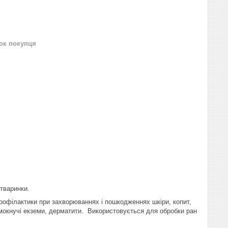
нок покупця
і тваринки.
рофілактики при захворюваннях і пошкодженнях шкіри, копит,
ли, мокнучі екземи, дерматити. Використовується для обробки ран