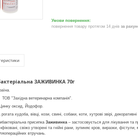
повернення товару протягом 14 днів
за раху
теристики
бактеріальна ЗАЖИВИНКА 70г
раїна.
ТОВ "Західна ветеринарна компанія".
Цинку оксид, Йодофор.
рогата худоба, вівці, кози, свині, собаки, коти, хутрові звірі, декоративн
ибактеріальна присипка
Заживинка
– застосовується для лікування та п
а інфіковані, свіжо утворені та гнійні рани, зупиняє кров, виразки, фісту
ісляопераційних втручань.