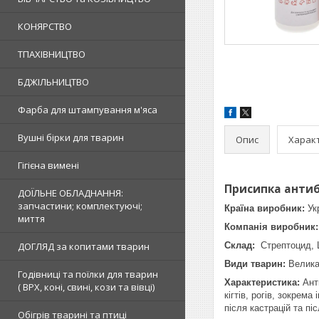
КОНЯРСТВО
ТПАХІВНИЦТВО
БДЖІЛЬНИЦТВО
Фарба для штампування м'яса
Вушні бірки для тварин
Опис
Харак
Гігієна вимені
Присипка анти
ДОЇЛЬНЕ ОБЛАДНАННЯ:
запчастини; комплектуючі;
Країна виробник:
Ук
миття
Компанія виробник:
ДОГЛЯД за копитами тварин
Склад:
Стрептоцид, 
Види тварин:
Велика 
Годівниці та поїлки для тварин
Характеристика:
Ант
( ВРХ, коні, свині, кози та вівці)
кігтів, рогів, зокрем
після кастрацій та п
Обігрів тварині та птиці