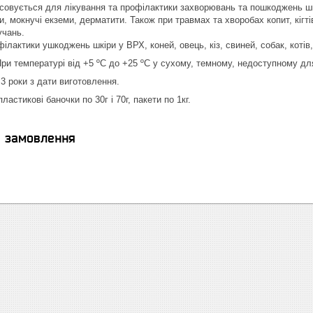
овується для лікування та профілактики захворювань та пошкоджень шкіри
и, мокнучі екземи, дерматити. Також при травмах та хворобах копит, кігті
учань.
ілактики ушкоджень шкіри у ВРХ, коней, овець, кіз, свиней, собак, котів
ри температурі від +5 ºС до +25 ºС у сухому, темному, недоступному для
:
3 роки з дати виготовлення.
ластикові баночки по 30г і 70г, пакети по 1кг.
я замовлення