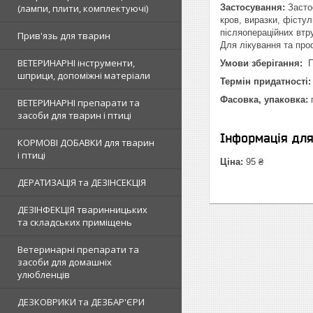
(лампи, плити, комплектуючі)
Застосування:
Застос
кров, виразки, фістул
післяопераційних втр
Прив'язь для тварин
Для лікування та проф
ВЕТЕРИНАРНІ інструменти,
Умови зберігання:
П
шприци, допоміжні матеріали
Термін придатності
Фасовка, упаковка:
п
ВЕТЕРИНАРНІ препарати та
засоби для тварин і птиці
Інформація дл
КОРМОВІ ДОБАВКИ для тварин
і птиці
Ціна:
95 ₴
ДЕРАТИЗАЦІЯ та ДЕЗІНСЕКЦІЯ
ДЕЗІНФЕКЦІЯ тваринницьких
та складських приміщень
Ветеринарні препарати та
засоби для домашніх
улюбленців
ДЕЗКОВРИКИ та ДЕЗБАР'ЄРИ