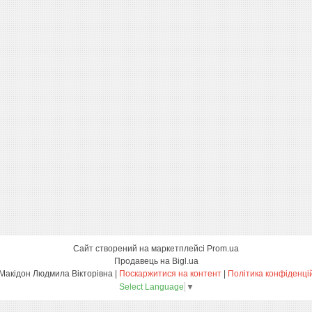
Сайт створений на маркетплейсі
Prom.ua
Продавець на Bigl.ua
ФОП Макідон Людмила Вікторівна |
Поскаржитися на контент
|
Політика конфіденці
Select Language
▼