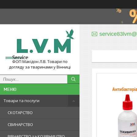
service83lvm@
ФОП Макідон Л.В. Товари по
догляду за тваринами у Вінниці
Товари та послуги
СКОТАРСТВО
СВИНАРСТВО
ВІВЧАРСТВО та КОЗІВНИЦТВО