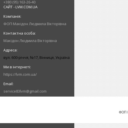
+380 (95) 163-26-40
САЙТ - LVM.COM.UA
ФОП Макідон Людмила Вікторівна
Макідон Людмила Вікторівна
вул. 600-річчя, №17, Вінниця, Україна
https://lvm.com.ua/
service83lvm@gmail.com