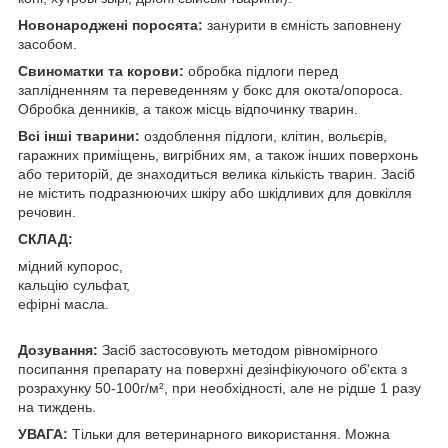
Новонароджені поросята:
занурити в ємність заповнену
засобом.
Свиноматки та корови:
обробка підлоги перед
заплідненням та переведенням у бокс для окота/опороса.
Обробка денників, а також місць відпочинку тварин.
Всі інші тварини:
оздоблення підлоги, клітин, вольєрів,
гаражних приміщень, вигрібних ям, а також інших поверхонь
або територій, де знаходиться велика кількість тварин. Засіб
не містить подразнюючих шкіру або шкідливих для довкілля
речовин.
СКЛАД:
мідний купорос,
кальцію сульфат,
ефірні масла.
Дозування:
Засіб застосовують методом рівномірного
посипання препарату на поверхні дезінфікуючого об'єкта з
розрахунку 50-100г/м², при необхідності, але не рідше 1 разу
на тиждень.
УВАГА:
Тільки для ветеринарного використання. Можна