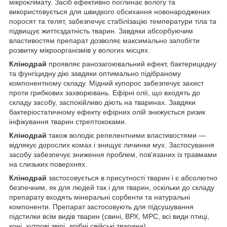
мікроклімату. Засіб ефективно поглинає вологу та
використовується для швидкого обсихання новонароджених
поросят та телят, забезпечує стабілізацію температури тіла та
підвищує життєздатність тварин. Завдяки абсорбуючим
властивостям препарат дозволяє максимально запобігти
розвитку мікроорганізмів у вологих місцях.
Клінодрай
проявляє ранозагоювальний ефект, бактерицидну
та фунгіцидну дію завдяки оптимально підібраному
компонентному складу. Мідний купорос забезпечує захист
проти грибкових захворювань. Ефірні олії, що входять до
складу засобу, заспокійливо діють на тваринах. Завдяки
бактеріостатичному ефекту ефірних олій знижується ризик
інфікування тварин стрептококами.
Клінодрай
також володіє репелентними властивостями —
відлякує дорослих комах і знищує личинки мух. Застосування
засобу забезпечує зниження проблем, пов'язаних із травмами
на слизьких поверхнях.
Клінодрай
застосовується в присутності тварин і є абсолютно
безпечним, як для людей так і для тварин, оскільки до складу
препарату входять мінеральні сорбенти та натуральні
компоненти. Препарат застосовують для підсушування
підстилки всім видів тварин (свині, ВРХ, МРС, всі види птиці,
коні, хутрові звірі, дрібні свійські тварини).