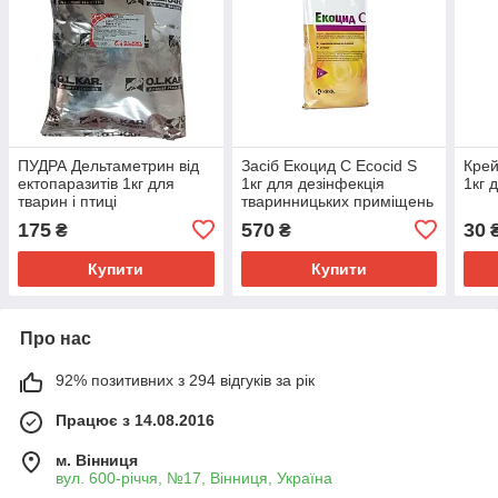
ПУДРА Дельтаметрин від
Засіб Екоцид С Ecocid S
Крей
ектопаразитів 1кг для
1кг для дезінфекція
1кг 
тварин і птиці
тваринницьких приміщень
175
570
30
₴
₴
₴
Купити
Купити
Про нас
92% позитивних з 294 відгуків за рік
Працює з 14.08.2016
м. Вінниця
вул. 600-річчя, №17, Вінниця, Україна