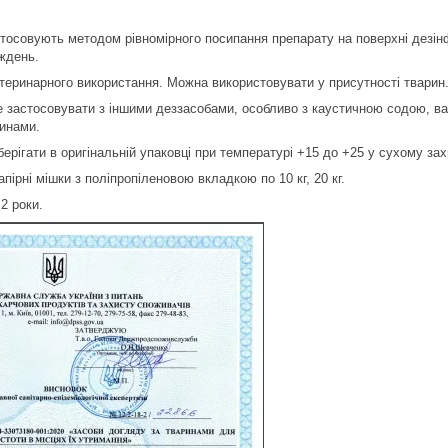
стосовують методом рівномірного посипання препарату на поверхні дезінфі
иждень.
теринарного використання. Можна використовувати у присутності тварин
е застосовувати з іншими деззасобами, особливо з каустичною содою, ва
инами.
ерігати в оригінальній упаковці при температурі +15 до +25 у сухому зах
пірні мішки з поліпропіленовою вкладкою по 10 кг, 20 кг.
:
2 роки.