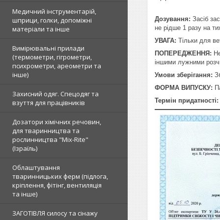
Медичний інструментарій,
Дозування:
Засіб за
шприци, голки, допоміжні
не рідше 1 разу на т
матеріали та інше
УВАГА:
Тільки для ве
Вимірювальні прилади
ПОПЕРЕДЖЕННЯ:
Н
(термометри, гігрометри,
іншими лужними розч
психрометри, ареометри та
інше)
Умови зберігання:
Зб
ФОРМА ВИПУСКУ:
Па
Захисний одяг. Спецодяг та
Термін придатності
взуття для працівників
Дозатори хімічних речовин,
для тваринництва та
рослинництва "Mix-Rite"
(Ізраїль)
Облаштування
тваринницьких ферм (підлога,
кріплення, фітінг, вентиляція
та інше)
ЗАГОТІВЛЯ силосу та сінажу