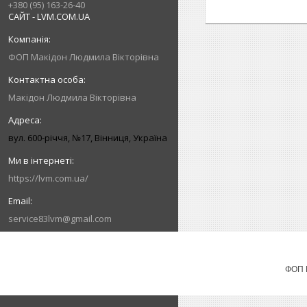
+380 (95) 163-26-40
САЙТ - LVM.COM.UA
ФОП Макідон Людмила Вікторівна
Макідон Людмила Вікторівна
вул. 600-річчя, №17, Вінниця, Україна
https://lvm.com.ua/
service83lvm@gmail.com