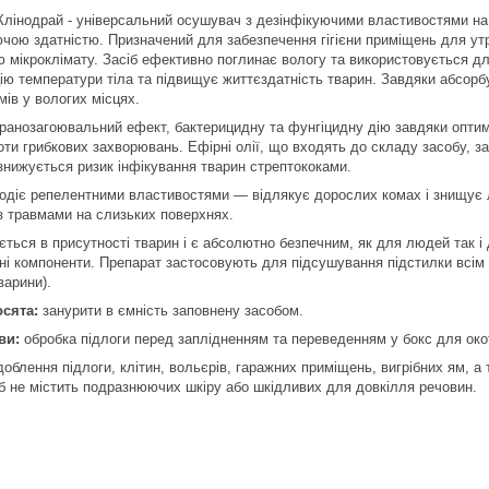
лінодрай - універсальний осушувач з дезінфікуючими властивостями на о
ою здатністю. Призначений для забезпечення гігієни приміщень для утр
 мікроклімату. Засіб ефективно поглинає вологу та використовується д
цію температури тіла та підвищує життєздатність тварин. Завдяки абсо
мів у вологих місцях.
ранозагоювальний ефект, бактерицидну та фунгіцидну дію завдяки оптим
оти грибкових захворювань. Ефірні олії, що входять до складу засобу, з
знижується ризик інфікування тварин стрептококами.
одіє репелентними властивостями — відлякує дорослих комах і знищує 
із травмами на слизьких поверхнях.
ться в присутності тварин і є абсолютно безпечним, як для людей так і 
і компоненти. Препарат застосовують для підсушування підстилки всім ви
тварини).
сята:
занурити в ємність заповнену засобом.
ви:
обробка підлоги перед заплідненням та переведенням у бокс для окот
доблення підлоги, клітин, вольєрів, гаражних приміщень, вигрібних ям, а
сіб не містить подразнюючих шкіру або шкідливих для довкілля речовин.