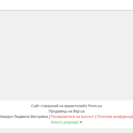
Сайт створений на маркетплейсі
Prom.ua
Продавець на Bigl.ua
ФОП Макідон Людмила Вікторівна |
Поскаржитися на контент
|
Політика конфіденці
Select Language
▼