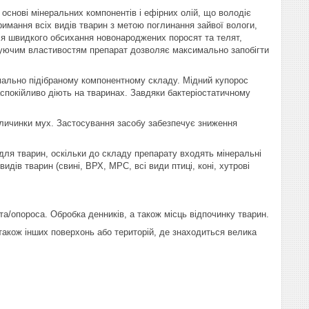
снові мінеральних компонентів і ефірних олій, що володіє
имання всіх видів тварин з метою поглинання зайвої вологи,
ля швидкого обсихання новонароджених поросят та телят,
рбуючим властивостям препарат дозволяє максимально запобігти
ально підібраному компонентному складу. Мідний купорос
аспокійливо діють на тваринах. Завдяки бактеріостатичному
личинки мух. Застосування засобу забезпечує зниження
для тварин, оскільки до складу препарату входять мінеральні
дів тварин (свині, ВРХ, МРС, всі види птиці, коні, хутрові
а/опороса. Обробка денників, а також місць відпочинку тварин.
 також інших поверхонь або територій, де знаходиться велика