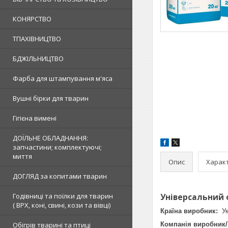
КОНЯРСТВО
ТПАХІВНИЦТВО
БДЖІЛЬНИЦТВО
Фарба для штампування м'яса
Вушні бірки для тварин
Гігієна вимені
ДОЇЛЬНЕ ОБЛАДНАННЯ:
запчастини; комплектуючі;
миття
Опис
Харак
ДОГЛЯД за копитами тварин
Годівниці та поїлки для тварин
Універсальний 
( ВРХ, коні, свині, кози та вівці)
Країна виробник:
Ук
Обігрів тварині та птиці
Компанія виробник/