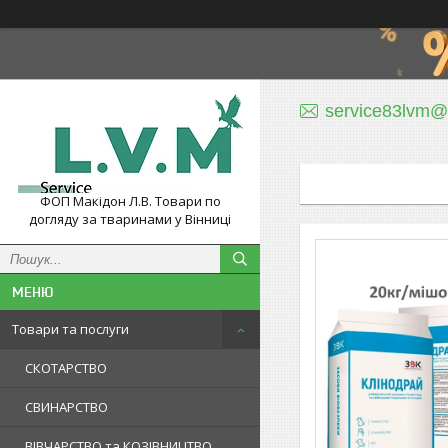
service83lvm@
ФОП Макідон Л.В. Товари по
догляду за тваринами у Вінниці
Товари та послуги
СКОТАРСТВО
СВИНАРСТВО
ВІВЧАРСТВО та КОЗІВНИЦТВО