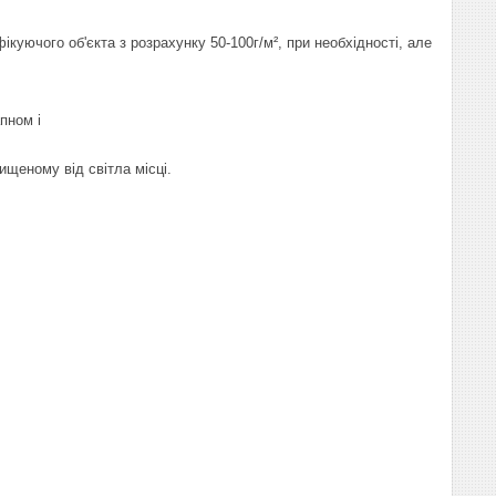
куючого об'єкта з розрахунку 50-100г/м², при необхідності, але
.
пном і
ищеному від світла місці.