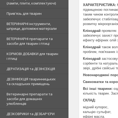
(лампи, плити, комплектуючі)
ХАРАКТЕРИСТИКА:
К
підвищеною поглинаюч
Прив'язь для тварин
таким чином контролю
забезпечує стабіліза
ВЕТЕРИНАРНІ інструменти,
розвитку мікроорганіз
шприци, допоміжні матеріали
Клінодрай
проявляє 
забезпечує захист пр
ВЕТЕРИНАРНІ препарати та
ефекту ефірних олій 
засоби для тварин і птиці
Клінодрай
також вол
проблем, пов'язаних 
КОРМОВІ ДОБАВКИ для тварин
і птиці
Клінодрай
застосовує
сорбенти та натуральн
звірі, дрібні свійські 
ДЕРАТИЗАЦІЯ та ДЕЗІНСЕКЦІЯ
Новонароджені поро
ДЕЗІНФЕКЦІЯ тваринницьких
Свиноматки та коро
та складських приміщень
Всі інші тварини:
оз
кількість тварин. За
Ветеринарні препарати та
засоби для домашніх
СКЛАД:
улюбленців
мідний купорос,
кальцію сульфат,
ДЕЗКОВРИКИ та ДЕЗБАР'ЄРИ
ефірні масла.