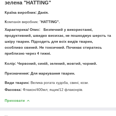
зелена "HATTING"
Країна виробник: Данія.
К
омпанія виробник:
"
HATTING".
Характерика/ Опис:
Безпечний у використанні,
продуктивний, швидко висихає, не пошкоджує шерсть та
шкіру тварин. Підходить для всіх видів тварин,
особливо свиней. Не токсичний. Починає стиратись
приблизно через 4 тижні.
Колір:
Червоний, синій, зелений, жовтий, чорний.
Призначення:
Д
ля маркування тварин.
Види тварин:
Велика рогата худоба, свині, кози.
Фасовка:
Флакон/400мл; ящик/12 флаконрів.
Приховати