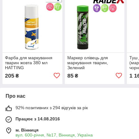
Фарба для маркування
Маркер олівець для
Туш 
тварин жовта 380 мл
маркування тварин,
(мар
HATTING
Зелений
чор
205
85
1 1
₴
₴
Про нас
92% позитивних з 294 відгуків за рік
Працює з 14.08.2016
м. Вінниця
вул. 600-річчя, №17, Вінниця, Україна