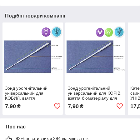
Подібні товари компанії
Зонд урогенітальний
Зонд урогенітальний
Кате
універсальний для
універсальний для КОРІВ,
свин
КОБИЛ, взяття
взяття біоматеріалу для
УНІ
біоматеріалу для
проведення аналізів
проб
7,90
7,90
17,
₴
₴
проведення аналізів
бор
Про нас
92% позитивних з 294 відгуків за рік