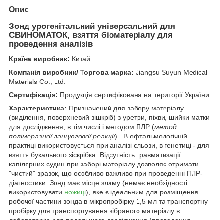
Опис
Зонд урогенітальний універсальний для
СВИНОМАТОК, взяття біоматеріалу для
проведення аналізів
Країна виробник:
Китай.
Компанія виробник/ Торгова марка:
Jiangsu Suyun Medical
Materials Co., Ltd.
Сертифікація:
Продукція сертифікована на території України.
Характеристика:
Призначений для забору матеріалу
(виділення, поверхневий зішкріб) з уретри, піхви, шийки матки
для дослідження, в тім числі і методом ПЛР (
метод
полімеразної ланцюгової реакції
) . В офтальмологічній
практиці використовується при аналізі сльози, в генетиці - для
взяття букального зіскрібка. Відсутність травматизації
капілярних судин при заборі матеріалу дозволяє отримати
"чистий" зразок, що особливо важливо при проведенні ПЛР-
діагностики. Зонд має місце зламу (немає необхідності
використовувати
ножиці
), яке є ідеальним для розміщення
робочої частини зонда в мікропробірку 1,5 мл та транспортну
пробірку для транспортування зібраного матеріалу в
лабораторію для подальшого дослідження (проведення