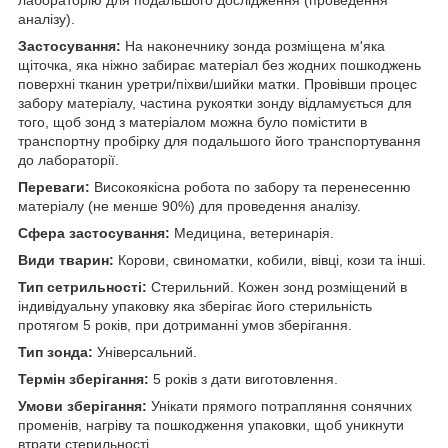
аналізу).
Застосування:
На наконечнику зонда розміщена м'яка
щіточка, яка ніжно забирає матеріал без жодних пошкоджень
поверхні тканин уретри/піхви/шийки матки. Провівши процес
забору матеріалу, частина рукоятки зонду відламується для
того, щоб зонд з матеріалом можна було помістити в
транспортну пробірку для подальшого його транспортування
до лабораторії.
Переваги:
Високоякісна робота по забору та перенесенню
матеріалу (не менше 90%) для проведення аналізу.
Сфера застосування:
Медицина, ветеринарія.
Види тварин:
Корови, свиноматки, кобили, вівці, кози та інші.
Тип сетрильності:
Стерильний. Кожен зонд розміщений в
індивідуальну упаковку яка зберігає його стерильність
протягом 5 років, при дотриманні умов зберігання.
Тип зонда:
Універсальний.
Термін зберігання:
5 років з дати виготовлення.
Умови зберігання:
Унікати прямого потрапляння сонячних
променів, нагріву та пошкодження упаковки, щоб уникнути
втрати стерильності.