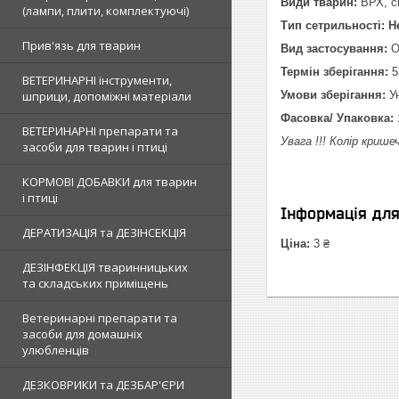
Види тварин:
ВРХ, сви
(лампи, плити, комплектуючі)
Тип сетрильності: 
Прив'язь для тварин
Вид застосування:
О
Термін зберігання:
5
ВЕТЕРИНАРНІ інструменти,
шприци, допоміжні матеріали
Умови зберігання:
Ун
Фасовка/ Упаковка:
ВЕТЕРИНАРНІ препарати та
Увага !!! Колір кри
засоби для тварин і птиці
КОРМОВІ ДОБАВКИ для тварин
і птиці
Інформація дл
ДЕРАТИЗАЦІЯ та ДЕЗІНСЕКЦІЯ
Ціна:
3 ₴
ДЕЗІНФЕКЦІЯ тваринницьких
та складських приміщень
Ветеринарні препарати та
засоби для домашніх
улюбленців
ДЕЗКОВРИКИ та ДЕЗБАР'ЄРИ