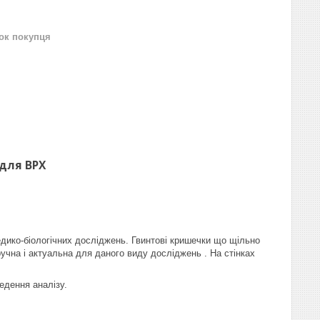
нок покупця
 для ВРХ
едико-біологічних досліджень. Гвинтові кришечки що щільно
учна і актуальна для даного виду досліджень . На стінках
едення аналізу.