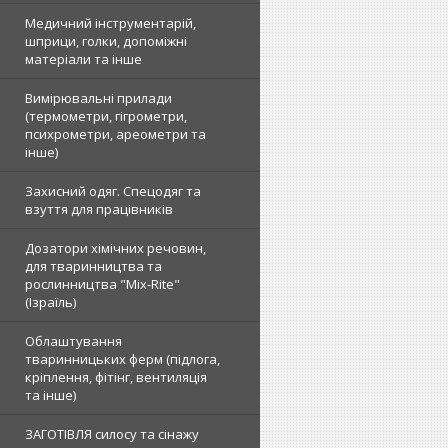
Медичний інструментарій,
шприци, голки, допоміжні
матеріали та інше
Вимірювальні прилади
(термометри, гігрометри,
психрометри, ареометри та
інше)
Захисний одяг. Спецодяг та
взуття для працівників
Дозатори хімічних речовин,
для тваринництва та
рослинництва "Mix-Rite"
(Ізраїль)
Облаштування
тваринницьких ферм (підлога,
кріплення, фітінг, вентиляція
та інше)
ЗАГОТІВЛЯ силосу та сінажу