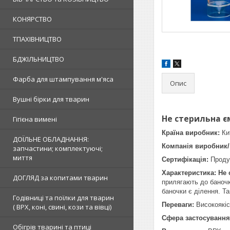
КОНЯРСТВО
ТПАХІВНИЦТВО
БДЖІЛЬНИЦТВО
Фарба для штампування м'яса
Опис
Вушні бірки для тварин
Не стерильна є
Гігієна вимені
Країна виробник:
Ки
ДОЇЛЬНЕ ОБЛАДНАННЯ:
Компанія виробник/
запчастини; комплектуючі;
миття
Сертифікація:
Продук
Характеристика: Не 
ДОГЛЯД за копитами тварин
прилягають до баночк
баночки є ділення. Та
Годівниці та поїлки для тварин
Переваги:
Високоякіс
( ВРХ, коні, свині, кози та вівці)
Сфера застосуванн
Обігрів тварині та птиці