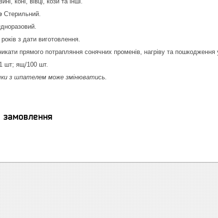
ні, коні, вівці, кози та інші.
Не
Стерильний.
дноразовий.
 років з дати виготовлення.
икати прямого потрапляння сонячних променів, нагріву та пошкодження 
1 шт; ящ/100 шт.
шечки з шпателем може змінюватись.
я замовлення