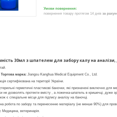
повернення товару протягом 14 днів
за раху
мність 30мл з шпателем для забору калу на аналізи,
тай.
 Торгова марка:
Jiangsu Kanghua Medical Equipment Co., Ltd.
ція сертифікована на території України.
с
терильні герметичні пластикові баночки, які призначені виключно для м
и не дозволять протекти вмісту , а ложечка-шпатель в кришечці, дуже зр
кож є спеціальне місце для підпису аналізу на баночці.
на робота по забору та перенесенню матеріалу (не менше 90%) для пров
я:
Медицина, ветеринарія.