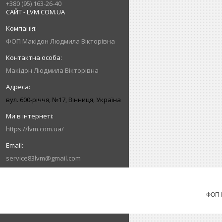
+380 (95) 163-26-40
САЙТ - LVM.COM.UA
ФОП Макідон Людмила Вікторівна
Макідон Людмила Вікторівна
вул. 600-річчя, №17, Вінниця, Україна
https://lvm.com.ua/
service83lvm@gmail.com