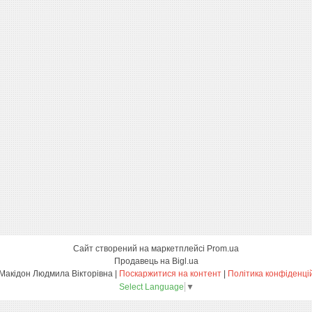
Сайт створений на маркетплейсі
Prom.ua
Продавець на Bigl.ua
ФОП Макідон Людмила Вікторівна |
Поскаржитися на контент
|
Політика конфіденці
Select Language
▼