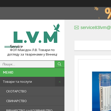
service83lvm@
ФОП Макідон Л.В. Товари по
догляду за тваринами у Вінниці
Товари та послуги
СКОТАРСТВО
СВИНАРСТВО
ВІВЧАРСТВО та КОЗІВНИЦТВО