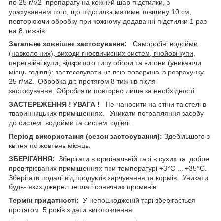
по 25 г/м
2
препарату на кожний шар підстилки, з
урахуванням того, що підстилка матиме товщину 10 см,
повторюючи обробку при кожному додаванні підстилки 1 раз
на 8 тижнів.
Загальне зовнішнє застосування:
Саморобні водойми
(навколо них), виходи гноєвичисних систем, гнойові купи,
перегнійні купи, відкритого типу обори та вигони (уникаючи
місць годівлі):
застосовувати на всю поверхню із розрахунку
25 г/м
2
. Обробка діє протягом 8 тижнів після
застосування. Обробляти повторно лише за необхідності.
ЗАСТЕРЕЖЕННЯ ! УВАГА !
Не наносити на стіни та стелі в
тваринницьких приміщеннях. Уникати потрапляння засобу
до систем водойми та систем годівлі.
Період використання (сезон застосування):
Здебільшого з
квітня по жовтень місяць.
ЗБЕРІГАННЯ:
Зберігати в оригінальній тарі в сухих та добре
провітрюваних приміщеннях при температурі +3°С ... +35°С.
Зберігати подалі від продуктів харчування та кормів. Уникати
будь- яких джерел тепла і сонячних променів.
Термін придатності:
У непошкодженій тарі зберігається
протягом 5 років з дати виготовлення.