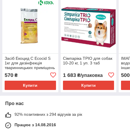
Засіб Екоцид С Ecocid S
Сімпаріка ТРІО для собак
ІМА
1кг для дезінфекція
10-20 кг, 1 уп. 3 таб
водо
тваринницьких приміщень
інши
(інс
570
1 683
500
₴
₴/упаковка
Купити
Купити
Про нас
92% позитивних з 294 відгуків за рік
Працює з 14.08.2016