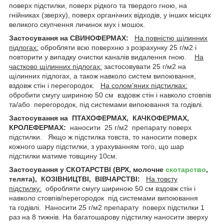
поверх підстилки, поверх рідкого та твердого гною, на
гнійниках (зверху), поверх органічних відходів, у інших місцях
великого скупчення личинок мух і мошок.
Застосування на СВИНОФЕРМАХ:
На повністю щілинних
підлогах:
обробляти всю поверхню з розрахунку 25 г/м
2
і
повторити у випадку очистки каналів видалення гною.
На
частково щілинних підлогах:
застосовувати 25 г/м
2
на
щілинних підлогах, а також навколо систем випоювання,
вздовж стін і перегородок.
На солом’яних підстилках:
обробити смугу шириною 50 см вздовж стін і навколо стовпів
та/або перегородок, під системами випоювання та годівлі.
Застосування на ПТАХОФЕРМАХ, КАЧКОФЕРМАХ,
КРОЛЕФЕРМАХ:
наносити 25 г/м
2
препарату поверх
підстилки. Якщо ж підстилка товста, то наносити поверх
кожного шару підстилки, з урахуванням того, що шар
підстилки матиме товщину 10см.
Застосування у СКОТАРСТВІ (ВРХ, молочне
скотарство
,
телята), КОЗІВНИЦТВІ, ВІВЧАРСТВІ:
На товсту
підстилку:
обробляти смугу шириною 50 см вздовж стін і
навколо стовпів/перегородок під системами випоювання
та годівлі. Наносити 25 г/м
2
препарату поверх підстилки 1
раз на 8 тижнів. На багатошарову підстилку наносити зверху