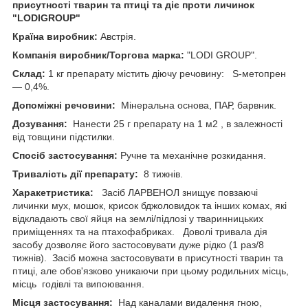
присутності тварин та птиці та діє проти личинок
"LODIGROUP"
Країна виробник:
Австрія.
Компанія виробник/Торгова марка:
"LODI GROUP".
Склад:
1 кг препарату містить діючу речовину: S-метопрен
— 0,4%.
Допоміжні речовини:
Мінеральна основа, ПАР, барвник.
Дозування:
Нанести 25 г препарату на 1 м
2
, в залежності
від товщини підстилки.
Спосіб застосування:
Ручне та механічне розкидання.
Тривалість дії препарату:
8 тижнів.
Харакетристика:
Засіб ЛАРВЕНОЛ знищує повзаючі
личинки мух, мошок, крисок бджоловидок та інших комах, які
відкладають свої яйця на землі/підлозі у тваринницьких
приміщеннях та на птахофабриках. Доволі тривала дія
засобу дозволяє його застосовувати дуже рідко (1 раз/8
тижнів). Засіб можна застосовувати в присутності тварин та
птиці, але обов'язково уникаючи при цьому родильних місць,
місць годівлі та випоювання.
Місця застосування:
Над каналами видалення гною,