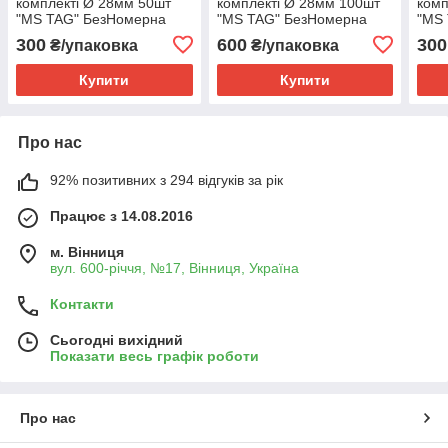
комплекті Ø 28мм 50шт
комплекті Ø 28мм 100шт
комп
"МS TAG" БезНомерна
"МS TAG" БезНомерна
"МS
білого кольору
блакитного кольору
блак
300
600
300
₴/упаковка
₴/упаковка
Купити
Купити
Про нас
92% позитивних з 294 відгуків за рік
Працює з 14.08.2016
м. Вінниця
вул. 600-річчя, №17, Вінниця, Україна
Контакти
Сьогодні вихідний
Показати весь графік роботи
Про нас