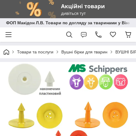
ФОП Макідон Л.В. Товари по догляду за тваринами у Вінниц
Товари та послуги
Вушні бірки для тварин
ВУШНІ БІР