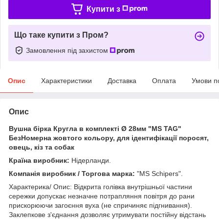
Купити з
Що таке купити з Пром?
Замовлення під захистом
Опис
Характеристики
Доставка
Оплата
Умови п
Опис
Вушна бірка Кругла в комплекті Ø 28мм "МS TAG"
БезНомерна жовтого кольору, для ідентифікації поросят,
овець, кіз та собак
Країна виробник:
Нідерланди.
Компанія виробник / Торгова марка:
"MS Schipers".
Характерика/ Опис: Відкрита голівка внутрішньої частини
сережки допускає незначне потрапляння повітря до рани
прискорюючи загоєння вуха (не спричиняє підгнивання).
Заклепкове з'єднання дозволяє утримувати постійну відстань