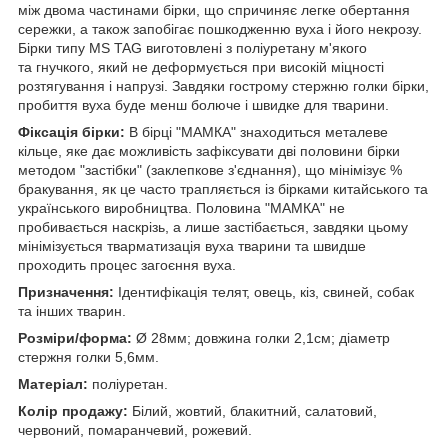
між двома частинами бірки, що спричиняє легке обертання
сережки, а також запобігає пошкодженню вуха і його некрозу.
Бірки типу МS TAG виготовлені з поліуретану м'якого
та гнучкого, який не деформується при високій міцності
розтягування і напрузі. Завдяки гострому стержню голки бірки,
пробиття вуха буде менш болюче і швидке для тварини.
Фіксація бірки:
В бірці "МАМКА" знаходиться металеве
кільце, яке дає можливість зафіксувати дві половини бірки
методом "застібки" (заклепкове з'єднання), що мінімізує %
бракування, як це часто трапляється із бірками китайського та
українського виробництва. Половина "МАМКА" не
пробивається наскрізь, а лише застібається, завдяки цьому
мінімізується тварматизація вуха тварини та швидше
проходить процес загоєння вуха.
Призначення:
Ідентифікація телят, овець, кіз, свиней, собак
та інших тварин.
Розміри/форма:
Ø 28мм; довжина голки 2,1см; діаметр
стержня голки 5,6мм.
Матеріал:
поліуретан.
Колір продажу:
Білий, жовтий, блакитний, салатовий,
червоний, помаранчевий, рожевий.