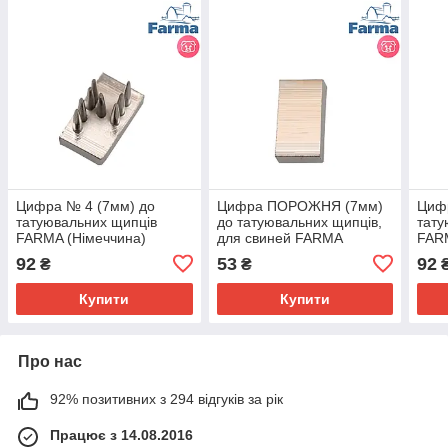
Цифра № 4 (7мм) до
Цифра ПОРОЖНЯ (7мм)
Циф
татуювальних щипців
до татуювальних щипців,
тату
FARMA (Німеччина)
для свиней FARMA
FARM
(Німеччина)
92
53
92
₴
₴
Купити
Купити
Про нас
92% позитивних з 294 відгуків за рік
Працює з 14.08.2016