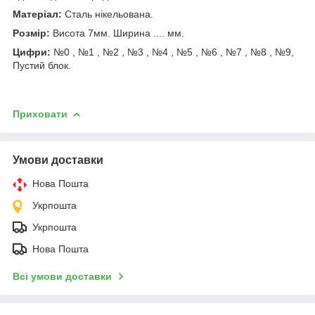
Матеріал:
Сталь нікельована.
Розмір:
Висота 7мм. Ширина .... мм.
Цифри:
№0 , №1 , №2 , №3 , №4 , №5 , №6 , №7 , №8 , №9,
Пустий блок.
Приховати
Умови доставки
Нова Пошта
Укрпошта
Укрпошта
Нова Пошта
Всі умови доставки