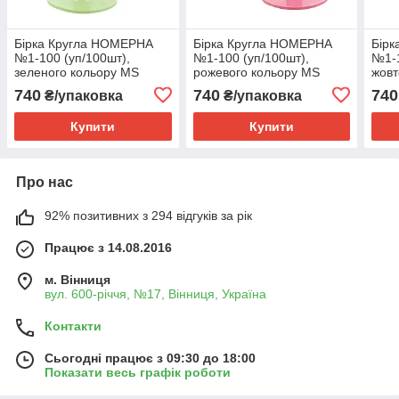
Бірка Кругла НОМЕРНА
Бірка Кругла НОМЕРНА
Бір
№1-100 (уп/100шт),
№1-100 (уп/100шт),
№1-1
зеленого кольору MS
рожевого кольору MS
жовт
SCHIPERS
SCHIPERS
SCH
740
740
740
₴/упаковка
₴/упаковка
Купити
Купити
Про нас
92% позитивних з 294 відгуків за рік
Працює з 14.08.2016
м. Вінниця
вул. 600-річчя, №17, Вінниця, Україна
Контакти
Сьогодні працює з 09:30 до 18:00
Показати весь графік роботи