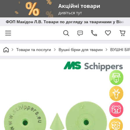
ФОП Макідон Л.В. Товари по догляду за тваринами у Вінниц
Товари та послуги
Вушні бірки для тварин
ВУШНІ БІР