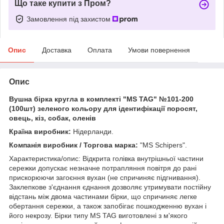
Що таке купити з Пром?
Замовлення під захистом
Опис
Доставка
Оплата
Умови повернення
Опис
Вушна бірка кругла в комплекті "МЅ TAG" №101-200
(100шт) зеленого кольору для ідентифікації поросят,
овець, кіз, собак, оленів
Країна виробник:
Нідерланди.
Компанія виробник / Торгова марка:
"MS Schipers".
Характеристика/опис: Відкрита голівка внутрішньої частини
сережки допускає незначне потрапляння повітря до рані
прискорюючи загоєння вухан (не спричиняє підгнивання).
Заклепкове з'єднання єднання дозволяє утримувати постійну
відстань між двома частинами бірки, що спричиняє легке
обертання сережки, а також запобігає пошкодженню вухан і
його некрозу. Бірки типу МЅ TAG виготовлені з м'якого