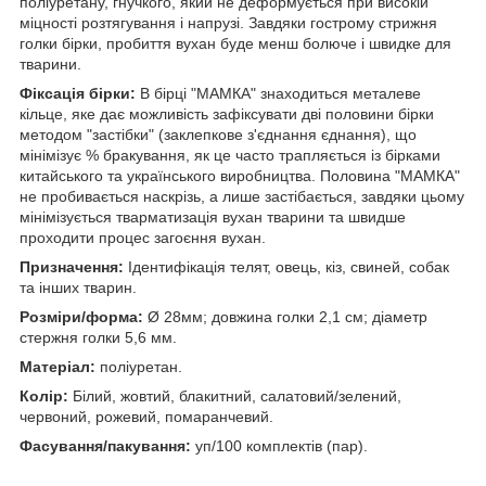
поліуретану, гнучкого, який не деформується при високій
міцності розтягування і напрузі. Завдяки гострому стрижня
голки бірки, пробиття вухан буде менш болюче і швидке для
тварини.
Фіксація бірки:
В бірці "МАМКА" знаходиться металеве
кільце, яке дає можливість зафіксувати дві половини бірки
методом "застібки" (заклепкове з'єднання єднання), що
мінімізує % бракування, як це часто трапляється із бірками
китайського та українського виробництва. Половина "МАМКА"
не пробивається наскрізь, а лише застібається, завдяки цьому
мінімізується тварматизація вухан тварини та швидше
проходити процес загоєння вухан.
Призначення:
Ідентифікація телят, овець, кіз, свиней, собак
та інших тварин.
Розміри/форма:
Ø 28мм; довжина голки 2,1 см; діаметр
стержня голки 5,6 мм.
Матеріал:
поліуретан.
Колір:
Білий, жовтий, блакитний, салатовий/зелений,
червоний, рожевий, помаранчевий.
Фасування/пакування:
уп/100 комплектів (пар).