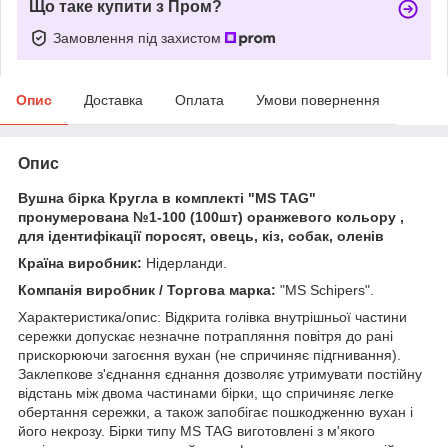
Що таке купити з Пром?
Замовлення під захистом
Опис
Доставка
Оплата
Умови повернення
Опис
Вушна бірка Кругла в комплекті "МЅ TAG"
пронумерована №1-100 (100шт) оранжевого кольору ,
для ідентифікації поросят, овець, кіз, собак, оленів
Країна виробник:
Нідерланди.
Компанія виробник / Торгова марка:
"MS Schipers".
Характеристика/опис: Відкрита голівка внутрішньої частини
сережки допускає незначне потрапляння повітря до рані
прискорюючи загоєння вухан (не спричиняє підгнивання).
Заклепкове з'єднання єднання дозволяє утримувати постійну
відстань між двома частинами бірки, що спричиняє легке
обертання сережки, а також запобігає пошкодженню вухан і
його некрозу. Бірки типу МЅ TAG виготовлені з м'якого