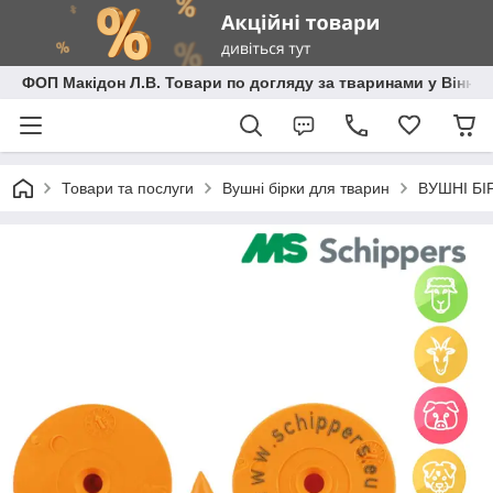
ФОП Макідон Л.В. Товари по догляду за тваринами у Вінниц
Товари та послуги
Вушні бірки для тварин
ВУШНІ БІР