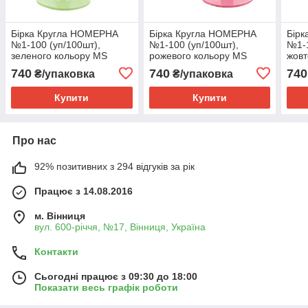
Бірка Кругла НОМЕРНА
Бірка Кругла НОМЕРНА
Бір
№1-100 (уп/100шт),
№1-100 (уп/100шт),
№1-1
зеленого кольору MS
рожевого кольору MS
жовт
SCHIPERS
SCHIPERS
SCH
740
740
740
₴/упаковка
₴/упаковка
Купити
Купити
Про нас
92% позитивних з 294 відгуків за рік
Працює з 14.08.2016
м. Вінниця
вул. 600-річчя, №17, Вінниця, Україна
Контакти
Сьогодні працює з 09:30 до 18:00
Показати весь графік роботи