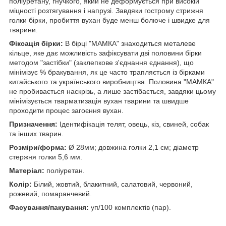
поліуретану, гнучкого, який не деформується при високій
міцності розтягування і напрузі. Завдяки гострому стрижня
голки бірки, пробиття вухан буде менш болюче і швидке для
тварини.
Фіксація бірки:
В бірці "МАМКА" знаходиться металеве
кільце, яке дає можливість зафіксувати дві половини бірки
методом "застібки" (заклепкове з'єднання єднання), що
мінімізує % бракування, як це часто трапляється із бірками
китайського та українського виробництва. Половина "МАМКА"
не пробивається наскрізь, а лише застібається, завдяки цьому
мінімізується тварматизація вухан тварини та швидше
проходити процес загоєння вухан.
Призначення:
Ідентифікація телят, овець, кіз, свиней, собак
та інших тварин.
Розміри/форма:
Ø 28мм; довжина голки 2,1 см; діаметр
стержня голки 5,6 мм.
Матеріал:
поліуретан.
Колір:
Білий, жовтий, блакитний, салатовий, червоний,
рожевий, помаранчевий.
Фасування/пакування:
уп/100 комплектів (пар).