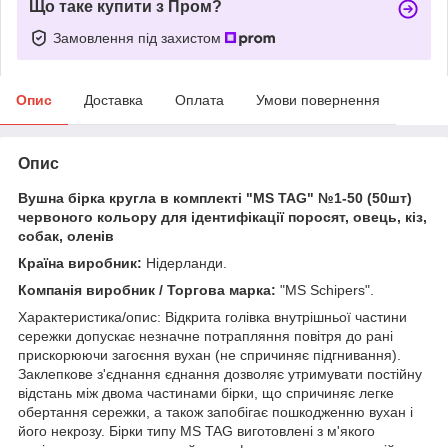
Що таке купити з Пром?
Замовлення під захистом
Опис
Доставка
Оплата
Умови повернення
Опис
Вушна бірка кругла в комплекті "МЅ TAG" №1-50 (50шт)
червоного кольору для ідентифікації поросят, овець, кіз,
собак, оленів
Країна виробник:
Нідерланди.
Компанія виробник / Торгова марка:
"MS Schipers".
Характеристика/опис: Відкрита голівка внутрішньої частини
сережки допускає незначне потрапляння повітря до рані
прискорюючи загоєння вухан (не спричиняє підгнивання).
Заклепкове з'єднання єднання дозволяє утримувати постійну
відстань між двома частинами бірки, що спричиняє легке
обертання сережки, а також запобігає пошкодженню вухан і
його некрозу. Бірки типу МЅ TAG виготовлені з м'якого