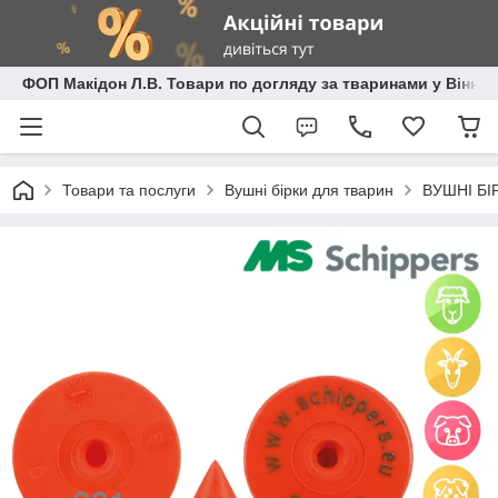
ФОП Макідон Л.В. Товари по догляду за тваринами у Вінниц
Товари та послуги
Вушні бірки для тварин
ВУШНІ БІР