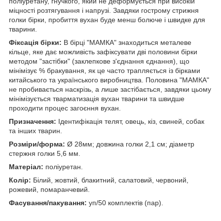
поліуретану, гнучкого, який не деформується при високій
міцності розтягування і напрузі. Завдяки гострому стрижня
голки бірки, пробиття вухан буде менш болюче і швидке для
тварини.
Фіксація бірки:
В бірці "МАМКА" знаходиться металеве
кільце, яке дає можливість зафіксувати дві половини бірки
методом "застібки" (заклепкове з'єднання єднання), що
мінімізує % бракування, як це часто трапляється із бірками
китайського та українського виробництва. Половина "МАМКА"
не пробивається наскрізь, а лише застібається, завдяки цьому
мінімізується тварматизація вухан тварини та швидше
проходити процес загоєння вухан.
Призначення:
Ідентифікація телят, овець, кіз, свиней, собак
та інших тварин.
Розміри/форма:
Ø 28мм; довжина голки 2,1 см; діаметр
стержня голки 5,6 мм.
Матеріал:
поліуретан.
Колір:
Білий, жовтий, блакитний, салатовий, червоний,
рожевий, помаранчевий.
Фасування/пакування:
уп/50 комплектів (пар).