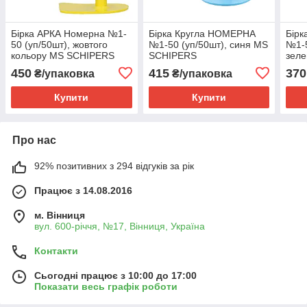
Бірка АРКА Номерна №1-
Бірка Кругла НОМЕРНА
Бір
50 (уп/50шт), жовтого
№1-50 (уп/50шт), синя MS
№1-5
кольору MS SCHIPERS
SCHIPERS
зеле
SCH
450
415
370
₴/упаковка
₴/упаковка
Купити
Купити
Про нас
92% позитивних з 294 відгуків за рік
Працює з 14.08.2016
м. Вінниця
вул. 600-річчя, №17, Вінниця, Україна
Контакти
Сьогодні працює з 10:00 до 17:00
Показати весь графік роботи