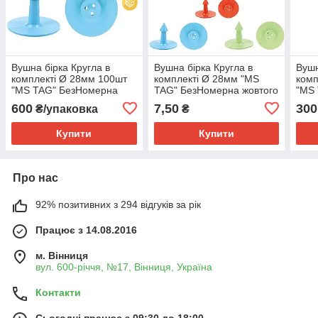
Вушна бірка Кругла в
Вушна бірка Кругла в
Вушн
комплекті Ø 28мм 100шт
комплекті Ø 28мм "МS
комп
"МS TAG" БезНомерна
TAG" БезНомерна жовтого
"МS
блакитного кольору
кольору
блак
600
7,50
300
₴/упаковка
₴
Купити
Купити
Про нас
92% позитивних з 294 відгуків за рік
Працює з 14.08.2016
м. Вінниця
вул. 600-річчя, №17, Вінниця, Україна
Контакти
Сьогодні працює з 09:30 до 18:00