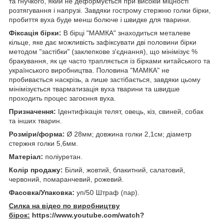
та гнучкого, який не деформується при високій міцності
розтягування і напрузі. Завдяки гострому стержню голки бірки,
пробиття вуха буде менш болюче і швидке для тварини.
Фіксація бірки:
В бірці "МАМКА" знаходиться металеве
кільце, яке дає можливість зафіксувати дві половини бірки
методом "застібки" (заклепкове з'єднання), що мінімізує %
бракування, як це часто трапляється із бірками китайського та
українського виробництва. Половина "МАМКА" не
пробивається наскрізь, а лише застібається, завдяки цьому
мінімізується тварматизація вуха тварини та швидше
проходить процес загоєння вуха.
Призначення:
Ідентифікація телят, овець, кіз, свиней, собак
та інших тварин.
Розміри/форма:
Ø 28мм; довжина голки 2,1см; діаметр
стержня голки 5,6мм.
Матеріал:
поліуретан.
Колір продажу:
Білий, жовтий, блакитний, салатовий,
червоний, помаранчевий, рожевий.
Фасовка/Упаковка:
уп/50 Штраф (пар).
Силка на відео по виробництву
бірок:
https://www.youtube.com/watch?