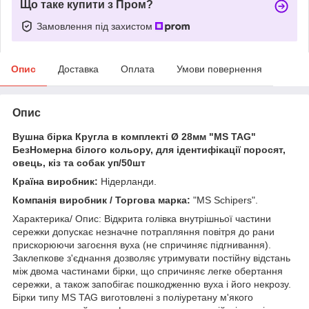
Що таке купити з Пром?
Замовлення під захистом
Опис
Доставка
Оплата
Умови повернення
Опис
Вушна бірка Кругла в комплекті Ø 28мм "МS TAG"
БезНомерна білого кольору, для ідентифікації поросят,
овець, кіз та собак уп/50шт
Країна виробник:
Нідерланди.
Компанія виробник / Торгова марка:
"MS Schipers".
Характерика/ Опис: Відкрита голівка внутрішньої частини
сережки допускає незначне потрапляння повітря до рани
прискорюючи загоєння вуха (не спричиняє підгнивання).
Заклепкове з'єднання дозволяє утримувати постійну відстань
між двома частинами бірки, що спричиняє легке обертання
сережки, а також запобігає пошкодженню вуха і його некрозу.
Бірки типу МS TAG виготовлені з поліуретану м'якого