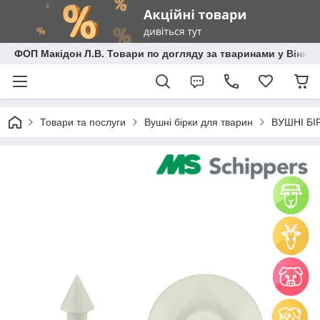
ФОП Макідон Л.В. Товари по догляду за тваринами у Вінниц
Товари та послуги
Вушні бірки для тварин
ВУШНІ БІР