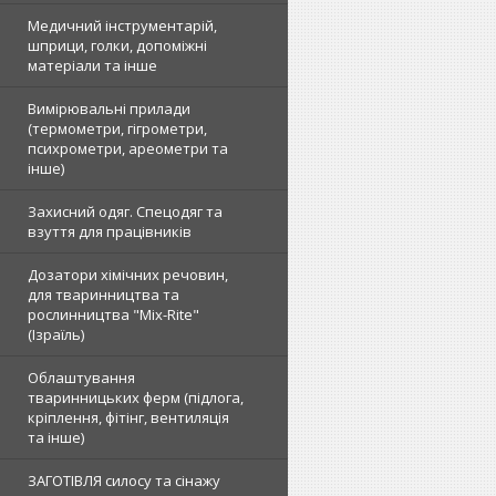
Медичний інструментарій,
шприци, голки, допоміжні
матеріали та інше
Вимірювальні прилади
(термометри, гігрометри,
психрометри, ареометри та
інше)
Захисний одяг. Спецодяг та
взуття для працівників
Дозатори хімічних речовин,
для тваринництва та
рослинництва "Mix-Rite"
(Ізраїль)
Облаштування
тваринницьких ферм (підлога,
кріплення, фітінг, вентиляція
та інше)
ЗАГОТІВЛЯ силосу та сінажу