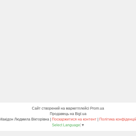
Сайт створений на маркетплейсі
Prom.ua
Продавець на Bigl.ua
ФОП Макідон Людмила Вікторівна |
Поскаржитися на контент
|
Політика конфіденці
Select Language
▼