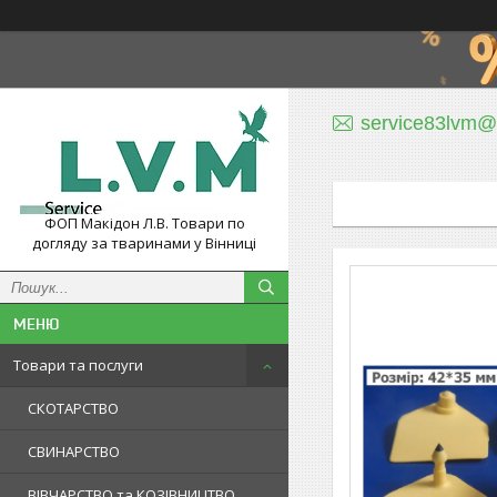
service83lvm@
ФОП Макідон Л.В. Товари по
догляду за тваринами у Вінниці
Товари та послуги
СКОТАРСТВО
СВИНАРСТВО
ВІВЧАРСТВО та КОЗІВНИЦТВО