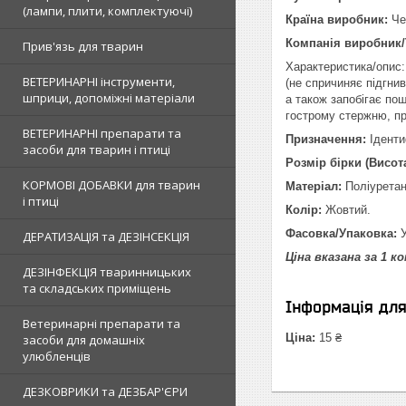
(лампи, плити, комплектуючі)
Країна виробник:
Че
Компанія виробник/
Прив'язь для тварин
Характеристика/опис:
ВЕТЕРИНАРНІ інструменти,
(не спричиняє підгни
шприци, допоміжні матеріали
а також запобігає по
гострому стержню, п
ВЕТЕРИНАРНІ препарати та
Призначення:
Іденти
засоби для тварин і птиці
Розмір бірки (Висот
КОРМОВІ ДОБАВКИ для тварин
Матеріал:
Поліуретан
і птиці
Колір:
Жовтий.
Фасовка/Упаковка:
У
ДЕРАТИЗАЦІЯ та ДЕЗІНСЕКЦІЯ
Ціна вказана за 1 к
ДЕЗІНФЕКЦІЯ тваринницьких
та складських приміщень
Інформація дл
Ветеринарні препарати та
Ціна:
15 ₴
засоби для домашніх
улюбленців
ДЕЗКОВРИКИ та ДЕЗБАР'ЄРИ