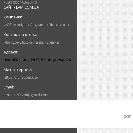
+380 (95) 163-26-40
САЙТ - LVM.COM.UA
ФОП Макідон Людмила Вікторівна
Макідон Людмила Вікторівна
вул. 600-річчя, №17, Вінниця, Україна
https://lvm.com.ua/
service83lvm@gmail.com