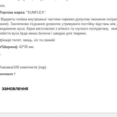
хія.
Торгова марка:
"KUMFLEX".
 Відкрита голівка внутрішньої частини сережки допускає незначне потра
вання). Заклепкове з'єднання дозволяє утримувати постійну відстань між
шкодженню вуха. Бірки виготовлені з м'якого та гнучкого поліуретану, як
робиття вуха буде менш болюче і швидке для тварини.
фікація телят, овець, кіз та свиней.
а*Ширина):
42*35 мм.
.
паковка/100 комплектів (пар).
омплект !
я замовлення