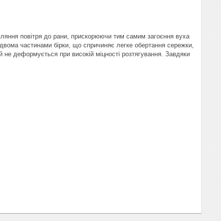
пляння повітря до рани, прискорюючи тим самим загоєння вуха
 двома частинами бірки, що спричиняє легке обертання сережки,
ий не деформується при високій міцності розтягування. Завдяки