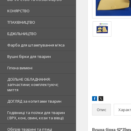
КОНЯРСТВО
ТПАХІВНИЦТВО
БДЖІЛЬНИЦТВО
Фарба для штампування м'яса
Вушні бірки для тварин
Гігієна вимені
ДОЇЛЬНЕ ОБЛАДНАННЯ:
запчастини; комплектуючі;
миття
ДОГЛЯД за копитами тварин
Опис
Харак
Годівниці та поїлки для тварин
( ВРХ, коні, свині, кози та вівці)
Обігрів тварині та птиці
Вушна бірка 42*35мм