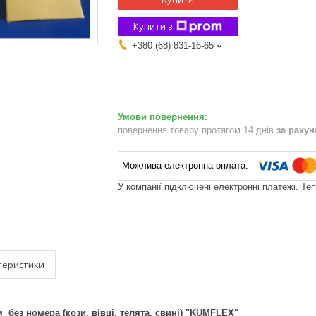
Купити з
+380 (68) 831-16-65
повернення товару протягом 14 днів
за раху
У компанії підключені електронні платежі. Те
теристики
 без номера (кози, вівці, телята, свині) "KUMFLEX"