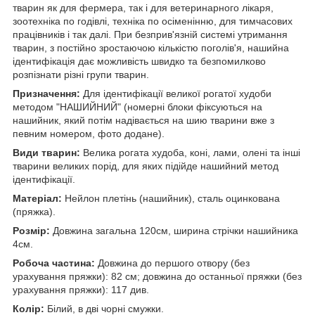
тварин як для фермера, так і для ветеринарного лікаря,
зоотехніка по годівлі, техніка по осіменінню, для тимчасових
працівників і так далі. При безприв'язній системі утримання
тварин, з постійно зростаючою кількістю поголів'я, нашийна
ідентифікація дає можливість швидко та безпомилково
розпізнати різні групи тварин.
Призначення:
Для ідентифікації великої рогатої худоби
методом "НАШИЙНИЙ" (номерні блоки фіксуються на
нашийник, який потім надівається на шию тварини вже з
певним номером, фото додане).
Види тварин:
Велика рогата худоба, коні, лами, олені та інші
тварини великих порід, для яких підійде нашийний метод
ідентифікації.
Матеріал:
Нейлон плетінь (нашийник), сталь оцинкована
(пряжка).
Розмір:
Д
овжина загальна
120см, ширина стрічки нашийника
4см.
Робоча частина:
Довжина до першого отвору (без
урахування пряжки): 82 см; довжина до останньої пряжки (без
урахування пряжки): 117 див.
Колір:
Білий, в дві чорні смужки.