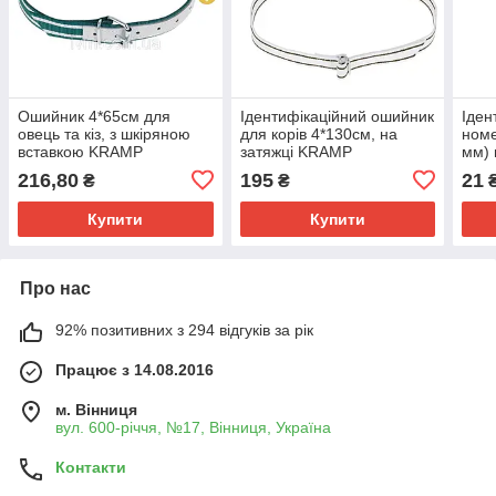
Ошийник 4*65см для
Ідентифікаційний ошийник
Іден
овець та кіз, з шкіряною
для корів 4*130см, на
номе
вставкою KRAMP
затяжці KRAMP
мм)
216,80
195
21
₴
₴
Купити
Купити
Про нас
92% позитивних з 294 відгуків за рік
Працює з 14.08.2016
м. Вінниця
вул. 600-річчя, №17, Вінниця, Україна
Контакти