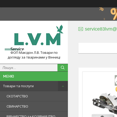
service83lvm@
ФОП Макідон Л.В. Товари по
догляду за тваринами у Вінниці
Товари та послуги
СКОТАРСТВО
СВИНАРСТВО
ВІВЧАРСТВО та КОЗІВНИЦТВО