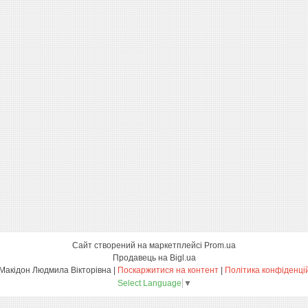
Сайт створений на маркетплейсі
Prom.ua
Продавець на Bigl.ua
ФОП Макідон Людмила Вікторівна |
Поскаржитися на контент
|
Політика конфіденці
Select Language
▼