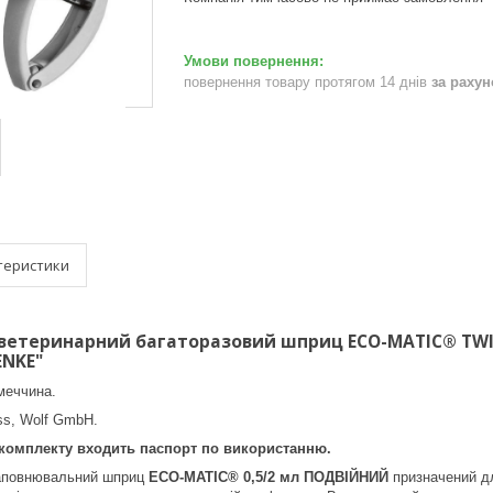
повернення товару протягом 14 днів
за раху
теристики
ветеринарний багаторазовий шприц ECO-MATIC® TW
ENKE"
меччина.
s, Wolf GmbH.
 комплекту входить паспорт по використанню.
аповнювальний шприц
ECO-MATIC® 0,5/2 мл ПОДВІЙНИЙ
призначений дл