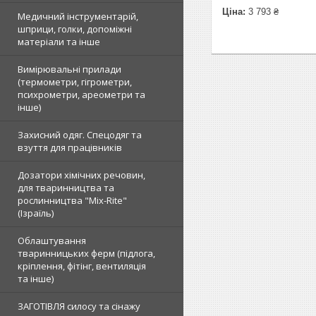
Ціна:
3 793 ₴
Медичний інструментарій,
шприци, голки, допоміжні
матеріали та інше
Вимірювальні прилади
(термометри, гігрометри,
психрометри, ареометри та
інше)
Захисний одяг. Спецодяг та
взуття для працівників
Дозатори хімічних речовин,
для тваринництва та
рослинництва "Mix-Rite"
(Ізраїль)
Облаштування
тваринницьких ферм (підлога,
кріплення, фітінг, вентиляція
та інше)
ЗАГОТІВЛЯ силосу та сінажу