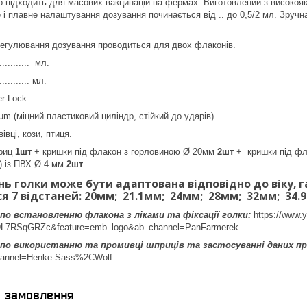
 підходить для масових вакцинацій на фермах. Виготовлений з високоякі
е і плавне налаштування дозування починається від .. до 0,5/2 мл. Зручн
регулювання дозування проводиться для двох флаконів.
........... мл.
........... мл.
r-Lock.
um (міцний пластиковий циліндр, стійкий до ударів).
вівці, кози, птиця.
риц
1шт
+ кришки під флакон з горловиною Ø 20мм
2шт
+ кришки під фл
) із ПВХ Ø 4 мм
2шт
.
ь голки може бути адаптована відповідно до віку
я 7 відстаней:
20мм; 21.1мм; 24мм; 28мм; 32мм; 34.
 по встановленню флакона з ліками та фіксації голки:
https://www.
9L7RSqGRZc&feature=emb_logo&ab_channel=PanFarmerek
о по використанню та промивці шприців та застосуванні даних п
hannel=Henke-Sass%2CWolf
я замовлення