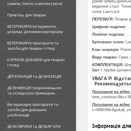
Даний шприц ідеально
(лампи, плити, комплектуючі)
медичної сталі. Точн
голок Luer-Lock.
Прив'язь для тварин
ПЕРЕВАГИ:
Плавне 
ВЕТЕРИНАРНІ інструменти,
Цифрові поділки:
...
шприци, допоміжні матеріали
Лінійлні поділки:
....
Кріплення голок:
Lue
ВЕТЕРИНАРНІ препарати та
засоби для тварин і птиці
Клас шприців:
Premi
Види тварин:
Свині, 
КОРМОВІ ДОБАВКИ для тварин
і птиці
КОМПЛЕКТАЦІЯ:
Шп
2шт
+ трубки (шланги
ДЕРАТИЗАЦІЯ та ДЕЗІНСЕКЦІЯ
УВАГА !!!
Відстан
Рекомендуєтьс
ДЕЗІНФЕКЦІЯ тваринницьких
Посилання на відео
та складських приміщень
time_continue=9&v=3
Ветеринарні препарати та
Посилання
на віде
засоби для домашніх
v=M8KIfI8c9go&ab_c
улюбленців
Інформація дл
ДЕЗКОВРИКИ та ДЕЗБАР'ЄРИ