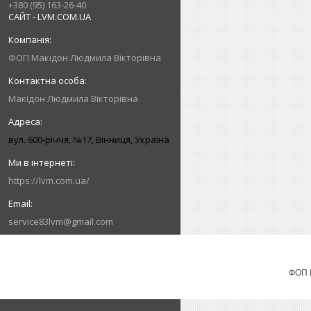
+380 (95) 163-26-40
САЙТ - LVM.COM.UA
ФОП Макідон Людмила Вікторівна
Макідон Людмила Вікторівна
вул. 600-річчя, №17, Вінниця, Україна
https://lvm.com.ua/
service83lvm@gmail.com