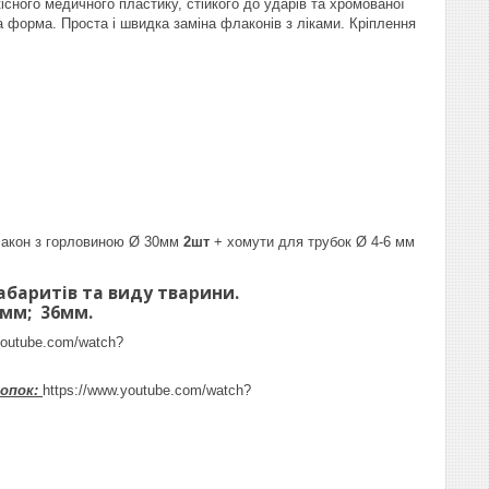
сного медичного пластику, стійкого до ударів та хромованої
а форма. Проста і швидка заміна флаконів з ліками. Кріплення
акон з горловиною Ø 30мм
2шт
+ хомути для трубок Ø 4-6 мм
, габаритів та виду тварини.
9мм; 36мм.
youtube.com/watch?
ропок:
https://www.youtube.com/watch?