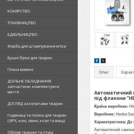
КОНЯРСТВО
ТПАХІВНИЦТВО
БДЖІЛЬНИЦТВО
Фарба для штампування м'яса
Вушні бірки для тварин
Гігієна вимені
Опис
Харак
ДОЇЛЬНЕ ОБЛАДНАННЯ:
запчастини; комплектуючі;
миття
Автоматичний 
під флакони "H
ДОГЛЯД за копитами тварин
Країна виробник:
Ні
Виробник:
Нenke-Sas
Годівниці та поїлки для тварин
( ВРХ, коні, свині, кози та вівці)
Харакетристика: До
Автоматичний самон
Обігрів тварині та птиці