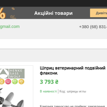
gmail.com
+380 (68) 831
Шприц ветеринарний подвійний 0
флакони.
3 793 ₴
В наявності
Код:
шприцы иглы
Компанія тимчасово не приймає замовлення