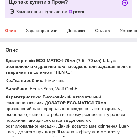
Що таке купити з Пром?
Замовлення під захистом
Опис
Характеристики
Доставка
Оплата
Умови п
Опис
Дозатор ліків ECO-MATIC® 70мл (7,5 - 70 мл) L-L , з
розпилюючою дренчерною насадкою для задавання ліків
тваринам та шлангом "HENKE"
Країна виробник:
Німеччина.
Виробник:
Непке-Sass, Wolf GmbH.
Харакетристика:
Високоякісний автоматичний
самонаповнюючий
ДОЗАТОР
ECO-MATIC® 70мл
призначений для перорального введення ліків тваринам,
особоливо, якщо є потреба в їхньому розпиленні у ротовій
порожнині, що здійснюється за допомогою
розпилювальної насадки. Даний дозатор має кріплення Luer-
Lock, до якого при потребі можна зафіксувати металеву