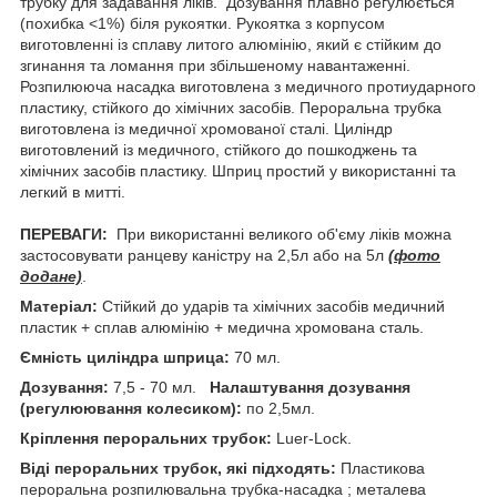
трубку для задавання ліків. Дозування плавно регулюється
(похибка <1%) біля рукоятки. Рукоятка з корпусом
виготовленні із сплаву литого алюмінію, який є стійким до
згинання та ломання при збільшеному навантаженні.
Розпилююча насадка виготовлена з медичного протиударного
пластику, стійкого до хімічних засобів. Пероральна трубка
виготовлена із медичної хромованої сталі. Циліндр
виготовлений із медичного, стійкого до пошкоджень та
хімічних засобів пластику. Шприц простий у використанні та
легкий в митті.
ПЕРЕВАГИ:
При використанні великого об'єму ліків можна
застосовувати ранцеву каністру на 2,5л або на 5л
(фото
додане)
.
Матеріал:
Стійкий до ударів та хімічних засобів медичний
пластик + сплав алюмінію + медична хромована сталь.
Ємність циліндра шприца:
70 мл.
Дозування:
7,5 - 70 мл.
Налаштування дозування
(регулюювання колесиком):
по 2,5мл.
Кріплення пероральних трубок:
Luer-Lock.
Віді пероральних трубок, які підходять:
Пластикова
пероральна розпилювальна трубка-насадка ; металева