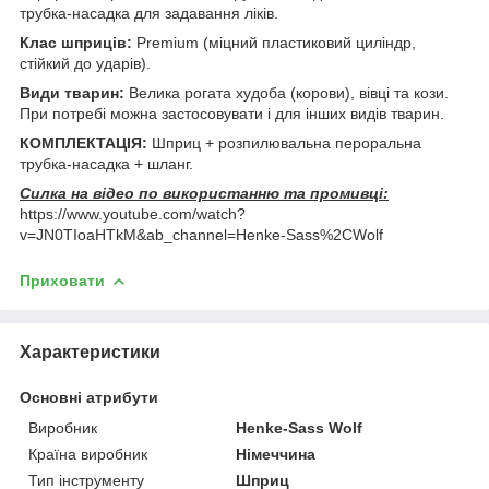
трубка-насадка для задавання ліків.
Клас шприців:
Premium (міцний пластиковий циліндр,
стійкий до ударів).
Види тварин:
Велика рогата худоба (корови), вівці та кози.
При потребі можна застосовувати і для інших видів тварин.
КОМПЛЕКТАЦІЯ:
Шприц + розпилювальна пероральна
трубка-насадка + шланг.
Силка на відео по використанню та промивці:
https://www.youtube.com/watch?
v=JN0TIoaHTkM&ab_channel=Henke-Sass%2CWolf
Приховати
Характеристики
Основні атрибути
Виробник
Henke-Sass Wolf
Країна виробник
Німеччина
Тип інструменту
Шприц