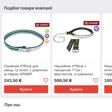
Подібні товари компанії
Ошийник 4*85см для
Нашийник 4*90см з
Наши
овець та телят, з шкіряною
ланцюгом 77см і
ягня
вставкою KRAMP
вертлюгом, зі шкіряною
подв
вставкою, для прив'язі
прив
243,50
599,50
100
₴
₴
телят KRAMP (Німеччина)
Купити
Купити
Про нас