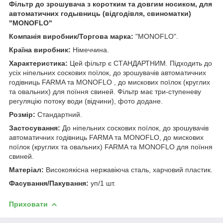
Фільтр до зрошувача з коротким та довгим носиком, для
автоматичних годывниць (відгодівля, свиноматки)
"MONOFLO"
Компанія виробник/Торгова марка:
"MONOFLO".
Країна виробник:
Німеччина.
Характеристика:
Цей фільтр є СТАНДАРТНИМ. Підходить до
усіх ніпельних соскових поїлок, до зрошувачів автоматичних
годівниць FARMA та MONOFLO , до мискових поїлок (круглих
та овальних) для поїння свиней. Фільтр має три-ступеневу
регуляцію потоку води (відчини), фото додане.
Розмір:
Стандартний.
Застосування:
До ніпельних соскових поїлок, до зрошувачів
автоматичних годівниць FARMA та MONOFLO, до мискових
поїлок (круглих та овальних) FARMA та MONOFLO для поїння
свиней.
Матеріал:
Високоякісна нержавіюча сталь, харчовий пластик.
Фасування/Пакування:
уп/1 шт.
Приховати