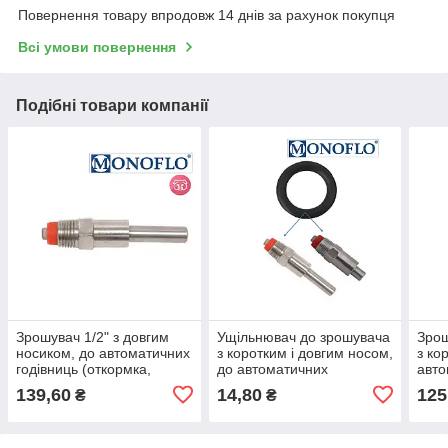
Повернення товару впродовж 14 днів за рахунок покупця
Всі умови повернення
Подібні товари компанії
Зрошувач 1/2" з довгим
Ущільнювач до зрошувача
Зрош
носиком, до автоматичних
з коротким і довгим носом,
з ко
годівниць (откормка,
до автоматичних
авто
свиноматки) MONOFLO
годівниць (откормка,
(отк
139,60
14,80
125
₴
₴
(Німеччина)
свиноматки) MONOFLO
MO