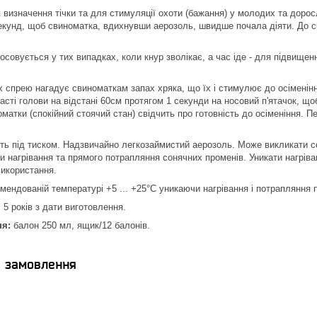
визначення тічки та для стимуляції охоти (бажання) у молодих та доро
секунд, щоб свиноматка, вдихнувши аерозоль, швидше почала діяти. До 
осовується у тих випадках, коли кнур зволікає, а час іде - для підвищен
 спрею нагадує свиноматкам запах хряка, що їх і стимулює до осіменінн
асті голови на відстані 60см протягом 1 секунди на носовий п'ятачок, що
оматки (спокійний стоячий стан) свідчить про готовність до осіменіння. 
ть під тиском. Надзвичайно легкозаймистий аерозоль. Може викликати с
ти нагрівання та прямого потрапляння сонячних променів. Уникати нагрів
використання.
мендованій температурі +5 ... +25°С уникаючи нагрівання і потрапляння 
5 років з дати виготовлення.
ня:
балон 250 мл, ящик/12 балонів.
я замовлення