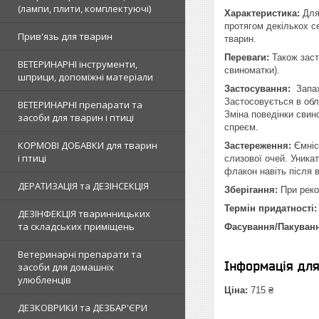
(лампи, плити, комплектуючі)
Характеристика:
Для 
протягом декількох 
Прив'язь для тварин
тварин.
Переваги:
Також заст
ВЕТЕРИНАРНІ інструменти,
свиноматки).
шприци, допоміжні матеріали
Застосування:
Запах
Застосовується в обл
ВЕТЕРИНАРНІ препарати та
Зміна поведінки свин
засоби для тварин і птиці
спреєм.
КОРМОВІ ДОБАВКИ для тварин
Застереження:
Ємніс
і птиці
слизової очей. Уника
флакон навіть після 
ДЕРАТИЗАЦІЯ та ДЕЗІНСЕКЦІЯ
Зберігання:
При реко
Термін придатності:
ДЕЗІНФЕКЦІЯ тваринницьких
та складських приміщень
Фасування/Пакуван
Ветеринарні препарати та
Інформація дл
засоби для домашніх
улюбленців
Ціна:
715 ₴
ДЕЗКОВРИКИ та ДЕЗБАР'ЄРИ