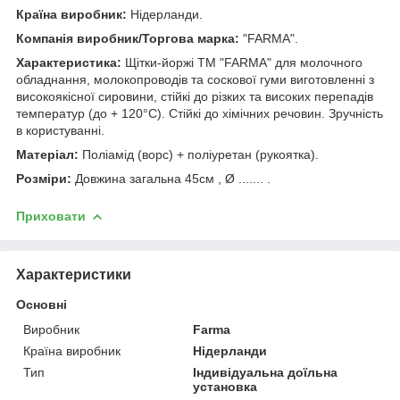
Країна виробник:
Нідерланди.
Компанія виробник/Торгова марка:
"FARMA".
Характеристика:
Щітки-йоржі ТМ "FARMA" для молочного
обладнання, молокопроводів та соскової гуми виготовленні з
високоякісної сировини, стійкі до різких та високих перепадів
температур (до + 120°C). Стійкі до хімічних речовин. Зручність
в користуванні.
Матеріал:
Поліамід (ворс) + поліуретан (рукоятка).
Розміри:
Довжина загальна 45см , Ø ....... .
Приховати
Характеристики
Основні
Виробник
Farma
Країна виробник
Нідерланди
Тип
Індивідуальна доїльна
установка