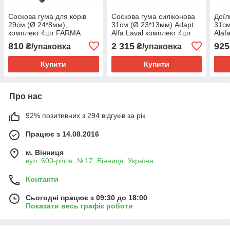
Соскова гума для корів
Соскова гума силіконова
Доїл
29см (Ø 24*8мм),
31см (Ø 23*13мм) Adapt
31см
комплект 4шт FARMA
Alfa Laval комплект 4шт
Alaf
GEN
810
2 315
925
₴/упаковка
₴/упаковка
Купити
Купити
Про нас
92% позитивних з 294 відгуків за рік
Працює з 14.08.2016
м. Вінниця
вул. 600-річчя, №17, Вінниця, Україна
Контакти
Сьогодні працює з 09:30 до 18:00
Показати весь графік роботи