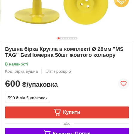
Вушна бірка Кругла в комплекті Ø 28мм "МS
TAG" БезНомерна 50шт жовтого кольору
В наявності
Код: бірка вушна
Опт і роздріб
600
₴/упаковка
590 ₴
від 5 упаковок
Купити
або
Купити з