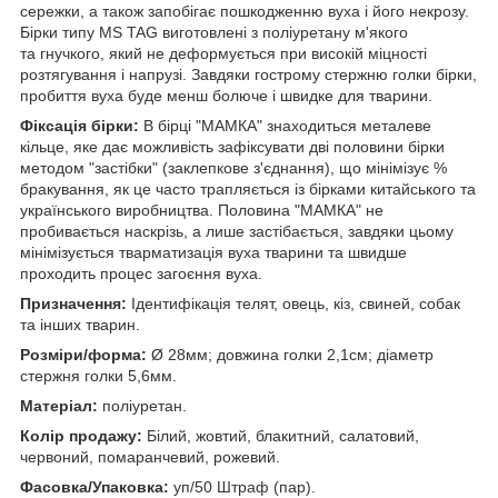
сережки, а також запобігає пошкодженню вуха і його некрозу.
Бірки типу МS TAG виготовлені з поліуретану м'якого
та гнучкого, який не деформується при високій міцності
розтягування і напрузі. Завдяки гострому стержню голки бірки,
пробиття вуха буде менш болюче і швидке для тварини.
Фіксація бірки:
В бірці "МАМКА" знаходиться металеве
кільце, яке дає можливість зафіксувати дві половини бірки
методом "застібки" (заклепкове з'єднання), що мінімізує %
бракування, як це часто трапляється із бірками китайського та
українського виробництва. Половина "МАМКА" не
пробивається наскрізь, а лише застібається, завдяки цьому
мінімізується тварматизація вуха тварини та швидше
проходить процес загоєння вуха.
Призначення:
Ідентифікація телят, овець, кіз, свиней, собак
та інших тварин.
Розміри/форма:
Ø 28мм; довжина голки 2,1см; діаметр
стержня голки 5,6мм.
Матеріал:
поліуретан.
Колір продажу:
Білий, жовтий, блакитний, салатовий,
червоний, помаранчевий, рожевий.
Фасовка/Упаковка:
уп/50 Штраф (пар).