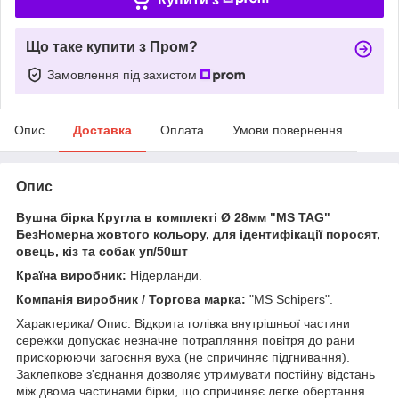
Що таке купити з Пром?
Замовлення під захистом
Опис
Доставка
Оплата
Умови повернення
Опис
Вушна бірка Кругла в комплекті Ø 28мм "МS TAG"
БезНомерна жовтого кольору, для ідентифікації поросят,
овець, кіз та собак уп/50шт
Країна виробник:
Нідерланди.
Компанія виробник / Торгова марка:
"MS Schipers".
Характерика/ Опис: Відкрита голівка внутрішньої частини
сережки допускає незначне потрапляння повітря до рани
прискорюючи загоєння вуха (не спричиняє підгнивання).
Заклепкове з'єднання дозволяє утримувати постійну відстань
між двома частинами бірки, що спричиняє легке обертання