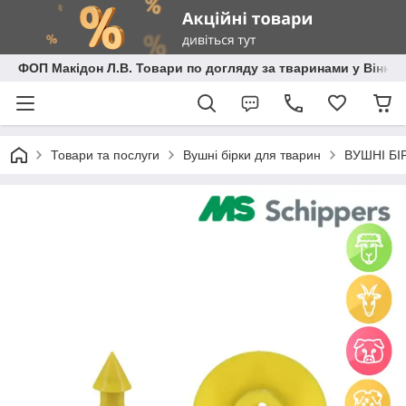
ФОП Макідон Л.В. Товари по догляду за тваринами у Вінниц
Товари та послуги
Вушні бірки для тварин
ВУШНІ БІР