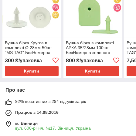
Вушна бірка Кругла в
Вушна бірка в комплекті
Вушн
комплекті Ø 28мм 50шт
АРКА 35*28мм 100шт
комп
"МS TAG" БезНомерна
БезНомерна зеленого
TAG"
білого кольору
кольору "МS TAG"
коль
300
800
7,5
₴/упаковка
₴/упаковка
Купити
Купити
Про нас
92% позитивних з 294 відгуків за рік
Працює з 14.08.2016
м. Вінниця
вул. 600-річчя, №17, Вінниця, Україна