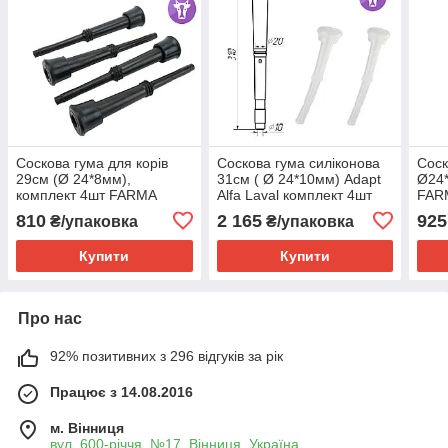
Соскова гума для корів
Соскова гума силіконова
Соск
29см (Ø 24*8мм),
31см ( Ø 24*10мм) Adapt
Ø24
комплект 4шт FARMA
Alfa Laval комплект 4шт
FAR
GENES
810
2 165
925
₴/упаковка
₴/упаковка
Купити
Купити
Про нас
92% позитивних з 296 відгуків за рік
Працює з 14.08.2016
м. Вінниця
вул. 600-річчя, №17, Вінниця, Україна