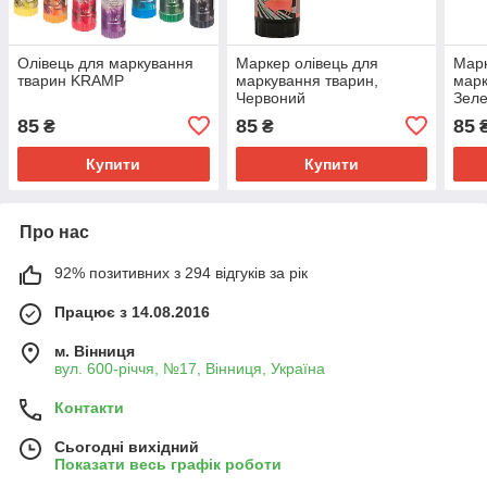
Олівець для маркування
Маркер олівець для
Марк
тварин KRAMP
маркування тварин,
марк
Червоний
Зел
85
85
85
₴
₴
Купити
Купити
Про нас
92% позитивних з 294 відгуків за рік
Працює з 14.08.2016
м. Вінниця
вул. 600-річчя, №17, Вінниця, Україна
Контакти
Сьогодні вихідний
Показати весь графік роботи