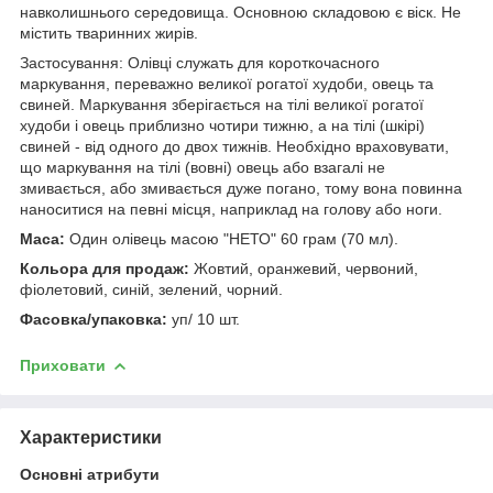
навколишнього середовища. Основною складовою є віск. Не
містить тваринних жирів.
Застосування: Олівці служать для короткочасного
маркування, переважно великої рогатої худоби, овець та
свиней. Маркування зберігається на тілі великої рогатої
худоби і овець приблизно чотири тижню, а на тілі (шкірі)
свиней - від одного до двох тижнів. Необхідно враховувати,
що маркування на тілі (вовні) овець або взагалі не
змивається, або змивається дуже погано, тому вона повинна
наноситися на певні місця, наприклад на голову або ноги.
Маса:
Один олівець масою "НЕТО" 60 грам (70 мл).
Кольора для продаж:
Жовтий, оранжевий, червоний,
фіолетовий, синій, зелений, чорний.
Фасовка/упаковка:
уп/ 10 шт.
Приховати
Характеристики
Основні атрибути