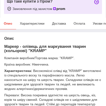
Що таке купити з Пром?
Замовлення під захистом
Опис
Характеристики
Доставка
Оплата
Умови п
Опис
Маркер - олівець для маркування тварин
(кольорові) "KRAMР"
Компанія виробник/Торгова марка: "KRAMР".
Країна виробник: Німеччина.
Характеристика:
Високоякісні олівці від "KRAMP" виготовлені
із спеціального воску та парафінового масла. Легко
наноситься на шкіру та шерсть тварин. Складники олівців не є
шкідливими для здоров'я тварин та людей, не викликають
жодних алергічних/дерматичних проявів.
Переваги: Висока покривна здатністю на шерсть овець, кіз,
корів та шкіру свиней. Складові олівців не є шкідливими для
здоров'я тварин та людей. Стійкі до перепадів температур