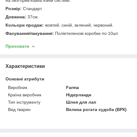
на без-прив'язана язній системі.
Розмір:
Стандарт.
Довжина:
37см.
Кольори продаж:
жовтий, синій, зелений, червоний.
Фасування/пакування:
Поліетиленові коробки по 10шт.
Приховати
Характеристики
Основні атрибути
Виробник
Farma
Країна виробник
Нідерланди
Тип інструменту
Шлея для лап
Вид тварин
Велика рогата худоба (ВРХ)