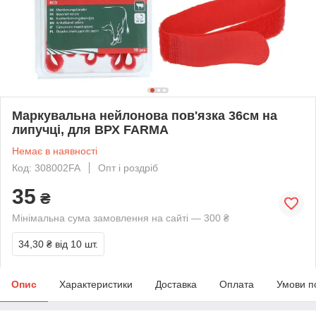
Маркувальна нейлонова пов'язка 36см на
липучці, для ВРХ FARMA
Немає в наявності
Код: 308002FA
Опт і роздріб
35
₴
Мінімальна сума замовлення на сайті — 300 ₴
34,30 ₴
від 10 шт.
Опис
Характеристики
Доставка
Оплата
Умови п