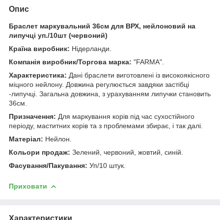
Опис
Браслет маркувальний 36см для ВРХ, нейлоновий на
липучці уп./10шт (червоний)
Країна виробник:
Нідерланди.
Компанія виробник/Торгова марка:
"
FARMA".
Характеристика:
Дані браслети виготовлені із високоякісного
міцного нейлону. Довжина регулюється завдяки застібці
-липучці. Загальна довжина, з урахуванням липучки становить
36см.
Призначення:
Для маркування корів під час сухостійного
періоду, маститних корів та з проблемами збирає, і так далі.
Матеріал:
Нейлон.
Кольори продаж:
Зелений, червоний, жовтий, синій.
Фасування/Пакування:
Уп/10 штук.
Приховати
Характеристики