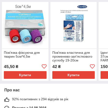
Пов'язка фіксуюча для
Пов'язка еластична для
Іден
тварин 5см*4,5м
променево-зап'ясткового
37см
суглобу 19-20см
FAR
45,50
42
150
₴
₴
Купити
Купити
Про нас
92% позитивних з 294 відгуків за рік
Працює з 14.08.2016