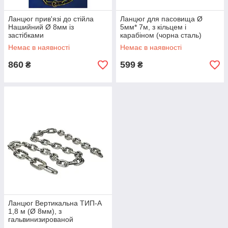
Ланцюг прив'язі до стійла
Ланцюг для пасовища Ø
Нашийний Ø 8мм із
5мм* 7м, з кільцем і
застібками
карабіном (чорна сталь)
KRAMP (Данія)
Немає в наявності
Немає в наявності
860
599
₴
₴
Ланцюг Вертикальна ТИП-А
1,8 м (Ø 8мм), з
гальвинизированой
оцинкованої сталі