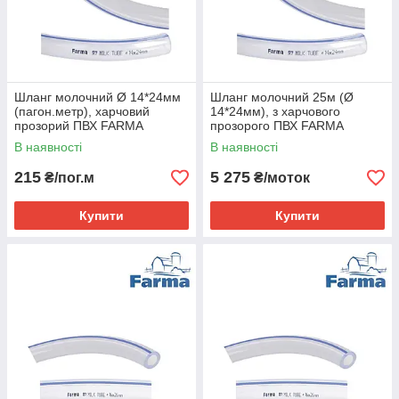
Шланг молочний Ø 14*24мм
Шланг молочний 25м (Ø
(пагон.метр), харчовий
14*24мм), з харчового
прозорий ПВХ FARMA
прозорого ПВХ FARMA
(Нідерланди)
(Нідерланди)
В наявності
В наявності
215
5 275
₴/пог.м
₴/моток
Купити
Купити