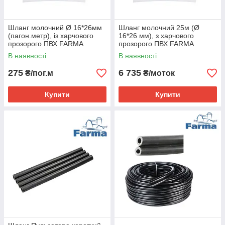
Шланг молочний Ø 16*26мм
Шланг молочний 25м (Ø
(пагон.метр), із харчового
16*26 мм), з харчового
прозорого ПВХ FARMA
прозорого ПВХ FARMA
(Нідерланди)
(Нідерланди)
В наявності
В наявності
275
6 735
₴/пог.м
₴/моток
Купити
Купити