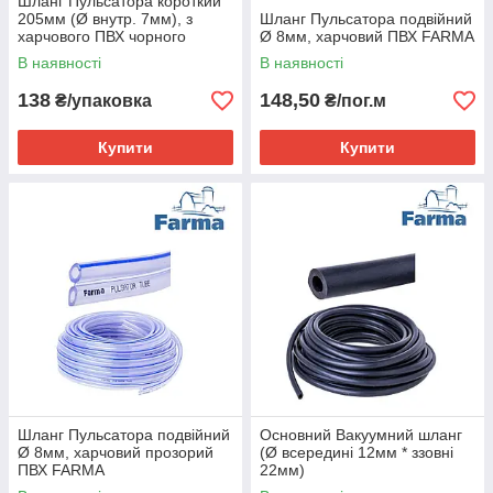
Шланг Пульсатора короткий
205мм (Ø внутр. 7мм), з
Шланг Пульсатора подвійний
харчового ПВХ чорного
Ø 8мм, харчовий ПВХ FARMA
кольору (уп/4 шт) FARMA
В наявності
В наявності
(Нідерланди)
138
148,50
₴/упаковка
₴/пог.м
Купити
Купити
Шланг Пульсатора подвійний
Основний Вакуумний шланг
Ø 8мм, харчовий прозорий
(Ø всередині 12мм * ззовні
ПВХ FARMA
22мм)